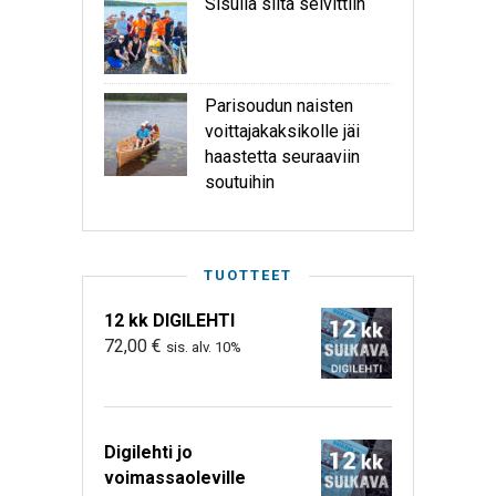
Sisulla siitä selvittiin
Parisoudun naisten
voittajakaksikolle jäi
haastetta seuraaviin
soutuihin
TUOTTEET
12 kk DIGILEHTI
72,00
€
sis. alv. 10%
Digilehti jo
voimassaoleville