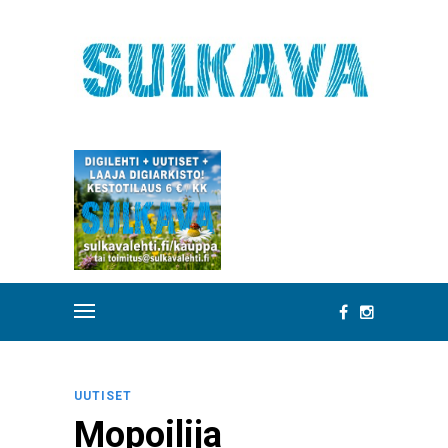
UUTISET
Mopoilija