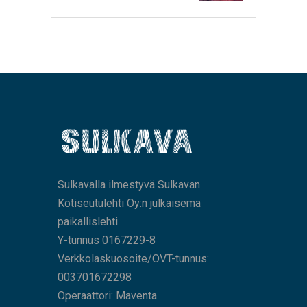
Sulkavalla ilmestyvä Sulkavan
Kotiseutulehti Oy:n julkaisema
paikallislehti.
Y-tunnus 0167229-8
Verkkolaskuosoite/OVT-tunnus:
003701672298
Operaattori: Maventa