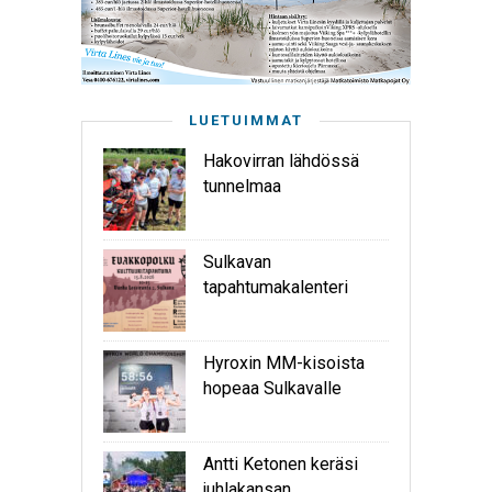
LUETUIMMAT
Hakovirran lähdössä
tunnelmaa
Sulkavan
tapahtumakalenteri
Hyroxin MM-kisoista
hopeaa Sulkavalle
Antti Ketonen keräsi
juhlakansan