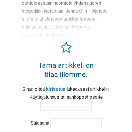
partioidessaan huomiota yhden nuoren
mopoilijan ajotapaan. Jenna Olin – Ajotapa
ei ole ollut yleiseen tieliikenteeseen
millään tavalla sovelias. Mopo on
pysäytetty ja tarkastettu.
Tämä artikkeli on
tilaajillemme.
Sinun pitää
kirjautua
lukeaksesi artikkelin.
Käyttäjätunnus tai sähköpostiosoite
Salasana