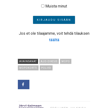
Muista minut
Jos et ole tilaajamme, voit tehdä tilauksen
täältä
AVAINSANAT
AJO-OIKEUS
MOPO
MOPOKORTTI
POLIISI