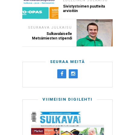
EDELLINEN JULKAISU
Sivistystoimen puutteita
arvioitiin
SEURAAVA JULKAISU
Sulkavalaiselle
Metsämiesten stipendi
SEURAA MEITÄ
VIIMEISIN DIGILEHTI