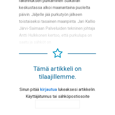
rakennuksen purkaminen Sulkavan
keskustassa alkoi maanantaina puolelta
päivin. Jäljelle jää purkutyön jälkeen
toistaiseksi tasainen maanpinta. Jari Kallio
Järvi-Saimaan Palveluiden tekninen johtaja
Antti Hulkkonen kertoo, että purkulupa on
saatu ja sähköt on
Tämä artikkeli on
tilaajillemme.
Sinun pitää
kirjautua
lukeaksesi artikkelin.
Käyttäjätunnus tai sähköpostiosoite