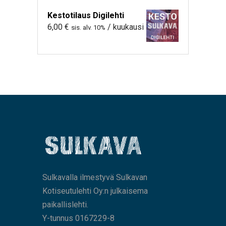
Kestotilaus Digilehti
6,00
€
/ kuukausi
sis. alv. 10%
Sulkavalla ilmestyvä Sulkavan
Kotiseutulehti Oy:n julkaisema
paikallislehti.
Y-tunnus 0167229-8