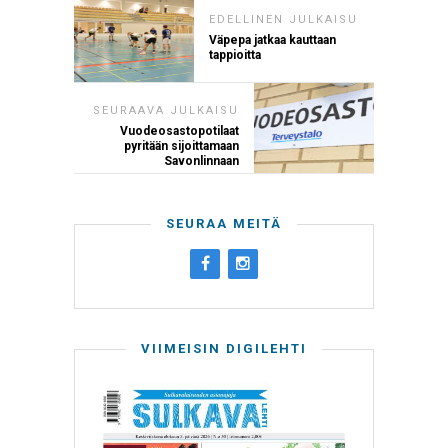
EDELLINEN JULKAISU
Väpepa jatkaa kauttaan
tappioitta
SEURAAVA JULKAISU
Vuodeosastopotilaat
pyritään sijoittamaan
Savonlinnaan
SEURAA MEITÄ
VIIMEISIN DIGILEHTI