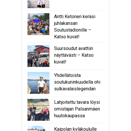
Antti Ketonen keräsi
juhlakansan
Soutustadionille –
Katso kuvat!
Suursoudut avattiin
näyttävästi – Katso
kuvat!
Yhdellätoista
soutukuninkuudella ohi
sulkavalaislegendan
Lahjoitettu tavara löysi
omistajan Palsanmäen
huutokaupassa
Kaipolan kyläkoululle