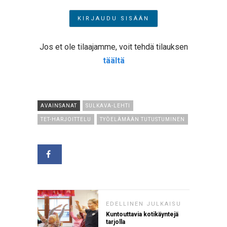
Jos et ole tilaajamme, voit tehdä tilauksen
täältä
AVAINSANAT
SULKAVA-LEHTI
TET-HARJOITTELU
TYÖELÄMÄÄN TUTUSTUMINEN
EDELLINEN JULKAISU
Kuntouttavia kotikäyntejä
tarjolla