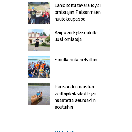
Lahjoitettu tavara löysi
omistajan Palsanmäen
huutokaupassa
Kaipolan kyläkoululle
uusi omistaja
Sisulla siitä selvittiin
Parisoudun naisten
voittajakaksikolle jäi
haastetta seuraaviin
soutuihin
TUOTTEET