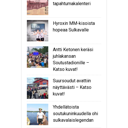
tapahtumakalenteri
Hyroxin MM-kisoista
hopeaa Sulkavalle
Antti Ketonen keräsi
juhlakansan
Soutustadionille –
Katso kuvat!
Suursoudut avattiin
näyttävästi – Katso
kuvat!
Yhdellätoista
soutukuninkuudella ohi
sulkavalaislegendan