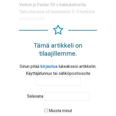
Verkon ja Paidan 30-v kakkukahveilla.
Tarkoituksena oli haastatella 3–4 henkilöä
ja kysyä heiltä
Tämä artikkeli on
tilaajillemme.
Sinun pitää
kirjautua
lukeaksesi artikkelin.
Käyttäjätunnus tai sähköpostiosoite
Salasana
Muista minut