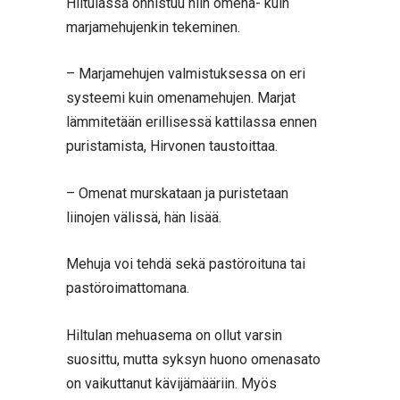
Hiltulassa onnistuu niin omena- kuin
marjamehujenkin tekeminen.
– Marjamehujen valmistuksessa on eri
systeemi kuin omenamehujen. Marjat
lämmitetään erillisessä kattilassa ennen
puristamista, Hirvonen taustoittaa.
– Omenat murskataan ja puristetaan
liinojen välissä, hän lisää.
Mehuja voi tehdä sekä pastöroituna tai
pastöroimattomana.
Hiltulan mehuasema on ollut varsin
suosittu, mutta syksyn huono omenasato
on vaikuttanut kävijämääriin. Myös