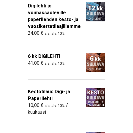
Digilehti jo
voimassaoleville
paperilehden kesto- ja
vuosikertatilaajillemme
24,00
€
sis. alv. 10%
6 kk DIGILEHTI
41,00
€
sis. alv. 10%
Kestotilaus Digi- ja
Paperilehti
10,00
€
/
sis. alv. 10%
kuukausi