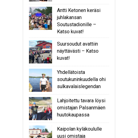
Antti Ketonen keräsi
juhlakansan
Soutustadionille –
Katso kuvat!
Suursoudut avattiin
näyttävästi – Katso
kuvat!
Yhdellätoista
soutukuninkuudella ohi
sulkavalaislegendan
Lahjoitettu tavara löysi
omistajan Palsanmäen
huutokaupassa
Kaipolan kyläkoululle
uusi omistaja