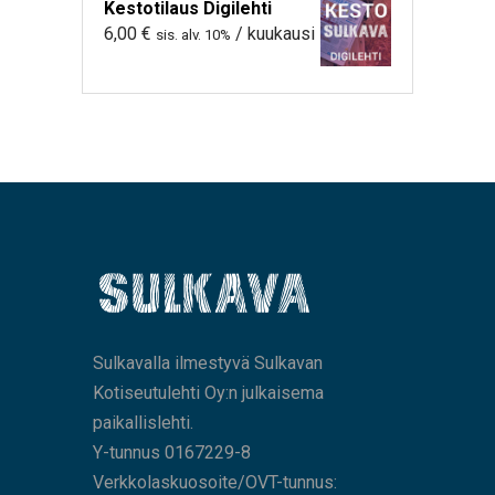
Kestotilaus Digilehti
6,00
€
/ kuukausi
sis. alv. 10%
Sulkavalla ilmestyvä Sulkavan
Kotiseutulehti Oy:n julkaisema
paikallislehti.
Y-tunnus 0167229-8
Verkkolaskuosoite/OVT-tunnus: