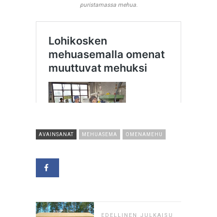
puristamassa mehua.
AVAINSANAT
MEHUASEMA
OMENAMEHU
EDELLINEN JULKAISU