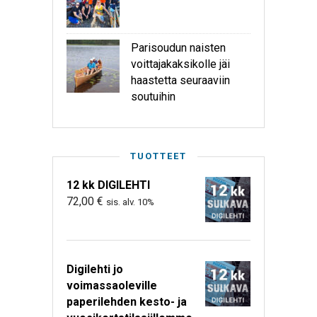
Parisoudun naisten
voittajakaksikolle jäi
haastetta seuraaviin
soutuihin
TUOTTEET
12 kk DIGILEHTI
72,00
€
sis. alv. 10%
Digilehti jo
voimassaoleville
paperilehden kesto- ja