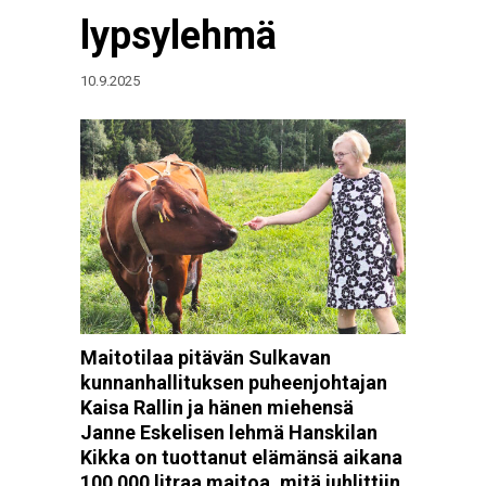
lypsylehmä
10.9.2025
Maitotilaa pitävän Sulkavan
kunnanhallituksen puheenjohtajan
Kaisa Rallin ja hänen miehensä
Janne Eskelisen lehmä Hanskilan
Kikka on tuottanut elämänsä aikana
100 000 litraa maitoa, mitä juhlittiin