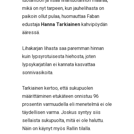
tuotantoon ja lisää lihantuotannon määrää,
mikä on nyt tarpeen, kun jauhelihasta on
paikoin ollut pulaa, huomauttaa Faban
edustaja
Hanna Tarkiainen
kahvipöydän
ääressä.
Lihakarjan lihasta saa paremman hinnan
kuin lypsyrotuisesta hiehosta, joten
lypsykarjatilan ei kannata kasvattaa
sonnivasikoita.
Tarkiainen kertoo, että sukupuolen
määrittäminen etukäteen onnistuu 96
prosentin varmuudella eli menetelmä ei ole
täydellisen varma. Joskus syntyy siis
sellaista sukupuolta, mitä ei ole haluttu.
Näin on käynyt myös Rallin tilalla.