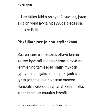
käymään.
– Hanskilan Kikka on nyt 12-vuotias, joten
sillä on vielä hyviä lypsyvuosia edessä,
iloitsee Ralli.
Pitkäjänteinen jalostustyö takana
Suuren määrän maitoa tuottava lehmä
kertoo hyvästä jalostuksesta ja hyvästä
lehmien hoitamisesta. Rallin mukaan
lypsylehmien jalostus on pitkäjänteistä
työtä, jossa ei ole oikotietä onneen.
Hanskilan Kikka on syntynyt Rallin tilalla,
kuten maatilan muutkin lehmät.
– Taitaa jalostustyö ulottua viime