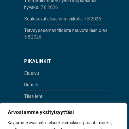
Töitä ikäihmisten hyvän loppuelämän
hyväksi
7.8.2026
Koulutaival alkaa ensi viikolla
7.8.2026
Terveysaseman tiloista neuvotellaan pian
5.8.2026
PIKALINKIT
Etusivu
Uutiset
Tilaa lehti
Yhteystiedot
Arvostamme yksityisyyttäsi
Digilehti
Käytämme evästeitä selauskokemuksesi parantamiseksi,