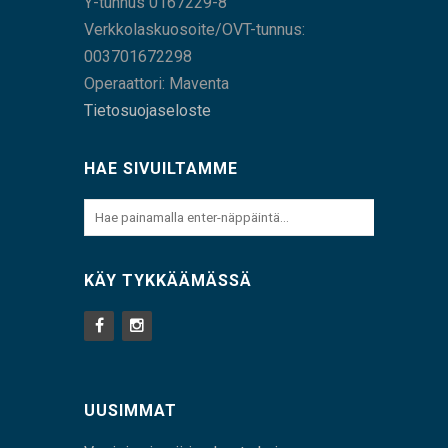
Y-tunnus 0167229-8
Verkkolaskuosoite/OVT-tunnus:
003701672298
Operaattori: Maventa
Tietosuojaseloste
HAE SIVUILTAMME
KÄY TYKKÄÄMÄSSÄ
UUSIMMAT