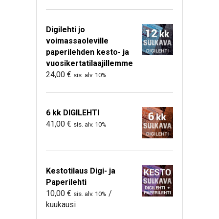
Digilehti jo
voimassaoleville
paperilehden kesto- ja
vuosikertatilaajillemme
24,00
€
sis. alv. 10%
6 kk DIGILEHTI
41,00
€
sis. alv. 10%
Kestotilaus Digi- ja
Paperilehti
10,00
€
/
sis. alv. 10%
kuukausi