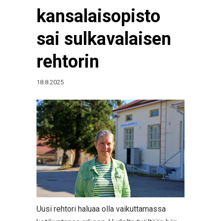
kansalaisopisto
sai sulkavalaisen
rehtorin
18.8.2025
Uusi rehtori haluaa olla vaikuttamassa