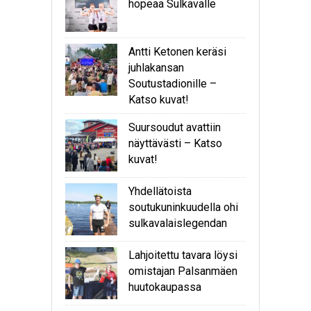
hopeaa Sulkavalle
Antti Ketonen keräsi
juhlakansan
Soutustadionille –
Katso kuvat!
Suursoudut avattiin
näyttävästi – Katso
kuvat!
Yhdellätoista
soutukuninkuudella ohi
sulkavalaislegendan
Lahjoitettu tavara löysi
omistajan Palsanmäen
huutokaupassa