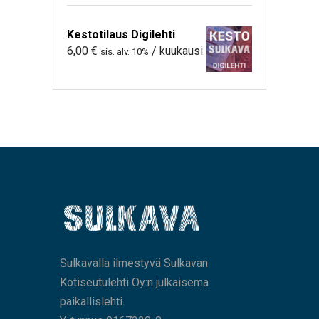
Kestotilaus Digilehti
6,00
€
/ kuukausi
sis. alv. 10%
Sulkavalla ilmestyvä Sulkavan
Kotiseutulehti Oy:n julkaisema
paikallislehti.