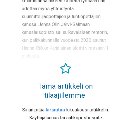
kotikuntansa arkeen. Uudelta työltään hän
odottaa myös yhteistyötä
suunnittelijaopettajien ja tuntiopettajien
kanssa. Jenna Olin Järvi-Saimaan
kansalaisopisto sai sulkavalaisen rehtorin,
kun paikkakunnalla vuodesta 2020 asunut
Hanna-Riikka Karjalainen aloitti virassaan 1.
elokuuta.
Tämä artikkeli on
tilaajillemme.
Sinun pitää
kirjautua
lukeaksesi artikkelin.
Käyttäjätunnus tai sähköpostiosoite