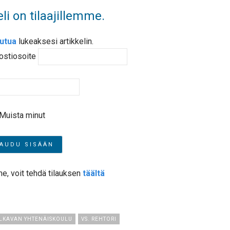
li on tilaajillemme.
autua
lukeaksesi artikkelin.
ostiosoite
Muista minut
me, voit tehdä tilauksen
täältä
LKAVAN YHTENÄISKOULU
VS. REHTORI