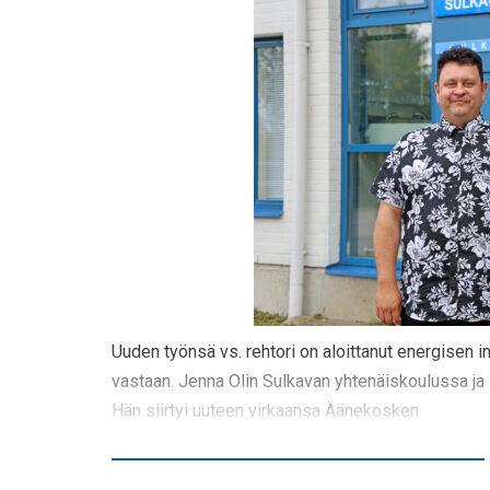
Uuden työnsä vs. rehtori on aloittanut energisen in
vastaan. Jenna Olin Sulkavan yhtenäiskoulussa ja lu
Hän siirtyi uuteen virkaansa Äänekosken