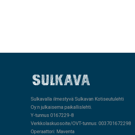
Sulkavalla ilmestyvä Sulkavan Kotiseutulehti
Oy:n julkaisema paikallislehti.
Y-tunnus 0167229-8
Verkkolaskuosoite/OVT-tunnus: 003701672298
Operaattori: Maventa