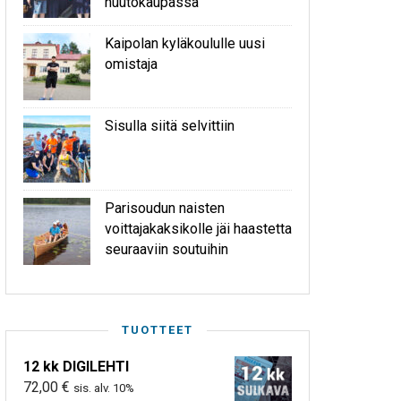
huutokaupassa
Kaipolan kyläkoululle uusi
omistaja
Sisulla siitä selvittiin
Parisoudun naisten
voittajakaksikolle jäi haastetta
seuraaviin soutuihin
TUOTTEET
12 kk DIGILEHTI
72,00
€
sis. alv. 10%