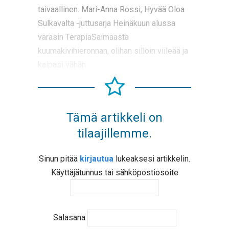
taivaallinen. Mari-Anna Rossi, Hyvää Oloa
Sulkavalta -juttusarja Heinäkuun alussa
varasin TerapiaSaimaasta
kuumakivihieronnan, olihan silloin viileää ja
kaipasi vähän
Tämä artikkeli on
tilaajillemme.
Sinun pitää
kirjautua
lukeaksesi artikkelin.
Käyttäjätunnus tai sähköpostiosoite
Salasana