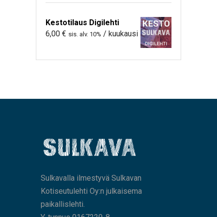
Kestotilaus Digilehti
6,00
€
/ kuukausi
sis. alv. 10%
Sulkavalla ilmestyvä Sulkavan
Kotiseutulehti Oy:n julkaisema
paikallislehti.