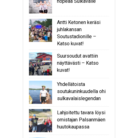
hopeaa Sulkavalle
Antti Ketonen keräsi
juhlakansan
Soutustadionille –
Katso kuvat!
Suursoudut avattiin
näyttävästi – Katso
kuvat!
Yhdellätoista
soutukuninkuudella ohi
sulkavalaislegendan
Lahjoitettu tavara löysi
omistajan Palsanmäen
huutokaupassa