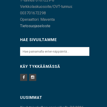
Y-tunnus 0167229-8
Verkkolaskuosoite/OVT-tunnus:
003701672298
Operaattori: Maventa
Tietosuojaseloste
HAE SIVUILTAMME
KÄY TYKKÄÄMÄSSÄ
UUSIMMAT