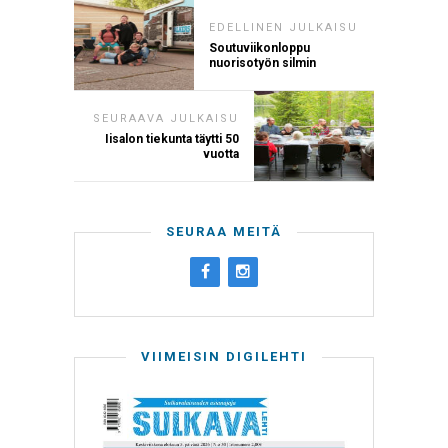
EDELLINEN JULKAISU
Soutuviikonloppu
nuorisotyön silmin
SEURAAVA JULKAISU
Iisalon tiekunta täytti 50
vuotta
SEURAA MEITÄ
VIIMEISIN DIGILEHTI