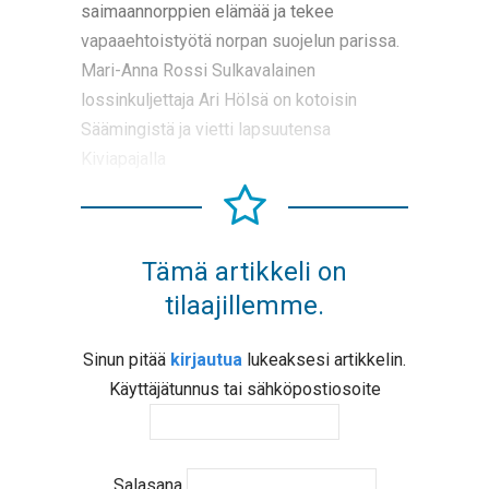
saimaannorppien elämää ja tekee
vapaaehtoistyötä norpan suojelun parissa.
Mari-Anna Rossi Sulkavalainen
lossinkuljettaja Ari Hölsä on kotoisin
Säämingistä ja vietti lapsuutensa
Kiviapajalla
Tämä artikkeli on
tilaajillemme.
Sinun pitää
kirjautua
lukeaksesi artikkelin.
Käyttäjätunnus tai sähköpostiosoite
Salasana