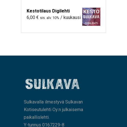
Kestotilaus Digilehti
6,00
€
/ kuukausi
sis. alv. 10%
Sulkavalla ilmestyvä Sulkavan
Kotiseutulehti Oy:n julkaisema
paikallislehti.
Y-tunnus 0167229-8