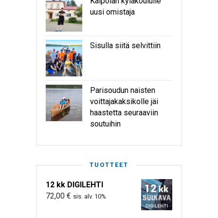
Kaipolan kyläkoululle
uusi omistaja
Sisulla siitä selvittiin
Parisoudun naisten
voittajakaksikolle jäi
haastetta seuraaviin
soutuihin
TUOTTEET
12 kk DIGILEHTI
72,00
€
sis. alv. 10%