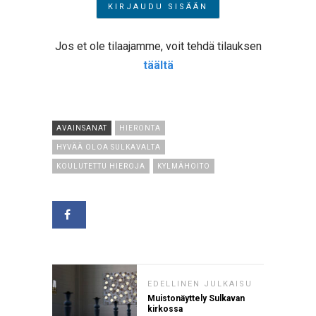
Jos et ole tilaajamme, voit tehdä tilauksen
täältä
AVAINSANAT
HIERONTA
HYVÄÄ OLOA SULKAVALTA
KOULUTETTU HIEROJA
KYLMÄHOITO
EDELLINEN JULKAISU
Muistonäyttely Sulkavan
kirkossa