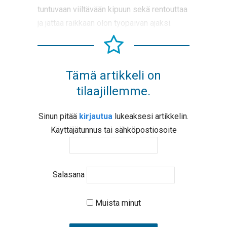
tuntuvaan viiltävään kipuun sekä rentouttaa
ja jättää raikkaan olon työpäivän ajaksi.
Tämä artikkeli on
tilaajillemme.
Sinun pitää
kirjautua
lukeaksesi artikkelin.
Käyttäjätunnus tai sähköpostiosoite
Salasana
Muista minut