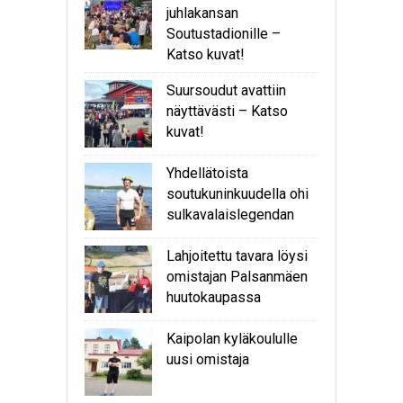
juhlakansan
Soutustadionille –
Katso kuvat!
Suursoudut avattiin
näyttävästi – Katso
kuvat!
Yhdellätoista
soutukuninkuudella ohi
sulkavalaislegendan
Lahjoitettu tavara löysi
omistajan Palsanmäen
huutokaupassa
Kaipolan kyläkoululle
uusi omistaja