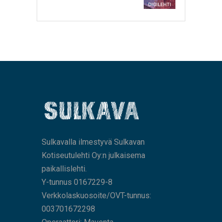
Sulkavalla ilmestyvä Sulkavan
Kotiseutulehti Oy:n julkaisema
paikallislehti.
Y-tunnus 0167229-8
Verkkolaskuosoite/OVT-tunnus:
003701672298