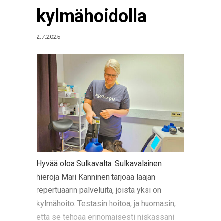
kylmähoidolla
2.7.2025
Hyvää oloa Sulkavalta: Sulkavalainen
hieroja Mari Kanninen tarjoaa laajan
repertuaarin palveluita, joista yksi on
kylmähoito. Testasin hoitoa, ja huomasin,
että se tehoaa erinomaisesti niskassani