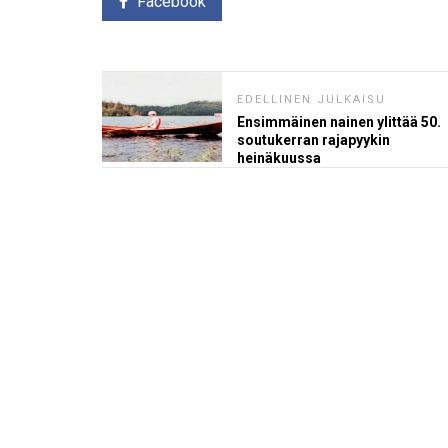
Facebook
EDELLINEN JULKAISU
Ensimmäinen nainen ylittää 50.
soutukerran rajapyykin
heinäkuussa