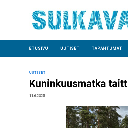
ETUSIVU
UUTISET
TAPAHTUMAT
UUTISET
Kuninkuusmatka taittu
11.6.2025