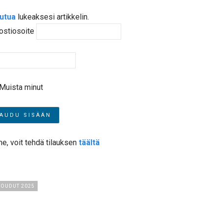
autua
lukeaksesi artikkelin.
ostiosoite
Muista minut
me, voit tehdä tilauksen
täältä
SOUDUT 2025