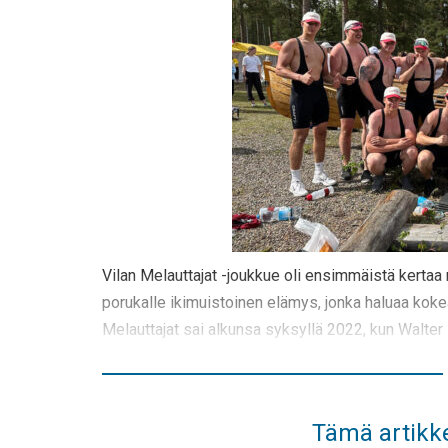
Vilan Melauttajat -joukkue oli ensimmäistä kerta
porukalle ikimuistoinen elämys, jonka haluaa kok
Melauttajat sai alkunsa syksyllä 2022, kun Walter 
Tämä artikke