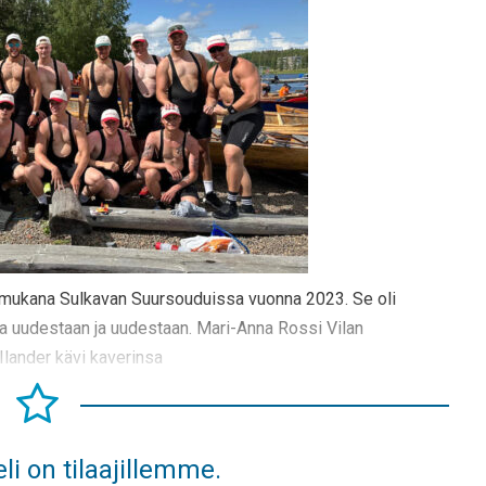
a mukana Sulkavan Suursouduissa vuonna 2023. Se oli
ea uudestaan ja uudestaan. Mari-Anna Rossi Vilan
Ilander kävi kaverinsa
li on tilaajillemme.