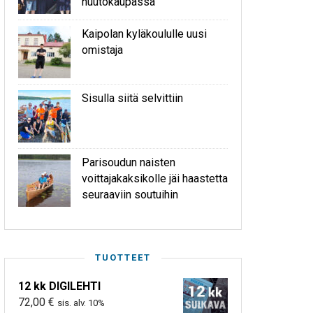
huutokaupassa
Kaipolan kyläkoululle uusi
omistaja
Sisulla siitä selvittiin
Parisoudun naisten
voittajakaksikolle jäi haastetta
seuraaviin soutuihin
TUOTTEET
12 kk DIGILEHTI
72,00
€
sis. alv. 10%