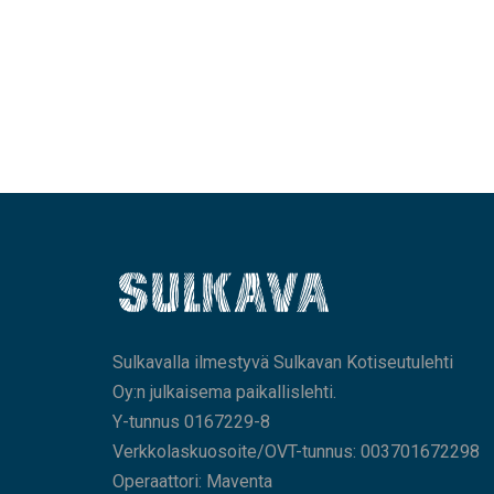
Sulkavalla ilmestyvä Sulkavan Kotiseutulehti
Oy:n julkaisema paikallislehti.
Y-tunnus 0167229-8
Verkkolaskuosoite/OVT-tunnus: 003701672298
Operaattori: Maventa