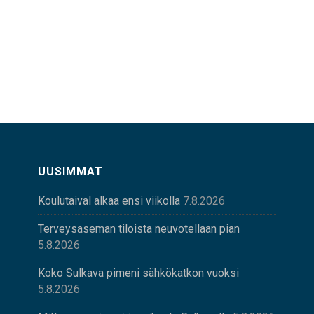
UUSIMMAT
Koulutaival alkaa ensi viikolla
7.8.2026
Terveysaseman tiloista neuvotellaan pian
5.8.2026
Koko Sulkava pimeni sähkökatkon vuoksi
5.8.2026