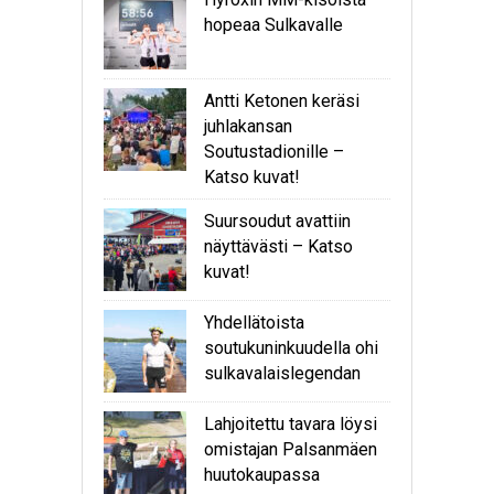
hopeaa Sulkavalle
Antti Ketonen keräsi
juhlakansan
Soutustadionille –
Katso kuvat!
Suursoudut avattiin
näyttävästi – Katso
kuvat!
Yhdellätoista
soutukuninkuudella ohi
sulkavalaislegendan
Lahjoitettu tavara löysi
omistajan Palsanmäen
huutokaupassa