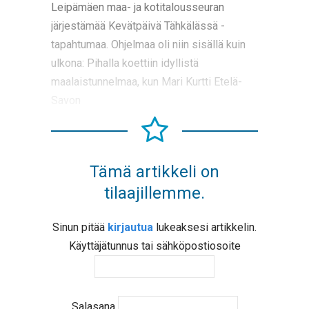
Leipämäen maa- ja kotitalousseuran
järjestämää Kevätpäivä Tähkälässä -
tapahtumaa. Ohjelmaa oli niin sisällä kuin
ulkona: Pihalla koettiin idyllistä
maalaistunnelmaa, kun Mari Kurtti Etelä-
Savon
Tämä artikkeli on
tilaajillemme.
Sinun pitää
kirjautua
lukeaksesi artikkelin.
Käyttäjätunnus tai sähköpostiosoite
Salasana