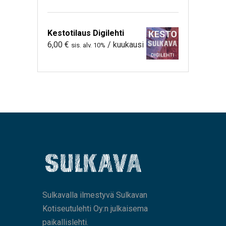
Kestotilaus Digilehti
6,00
€
/ kuukausi
sis. alv. 10%
Sulkavalla ilmestyvä Sulkavan
Kotiseutulehti Oy:n julkaisema
paikallislehti.