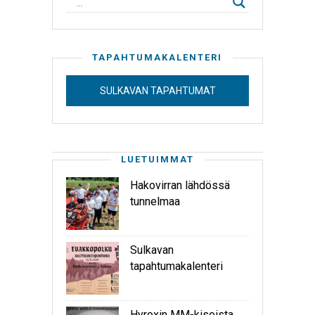
TAPAHTUMAKALENTERI
SULKAVAN TAPAHTUMAT
LUETUIMMAT
Hakovirran lähdössä
tunnelmaa
Sulkavan
tapahtumakalenteri
Hyroxin MM-kisoista