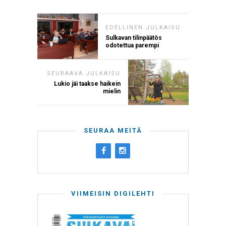
EDELLINEN JULKAISU
Sulkavan tilinpäätös
odotettua parempi
SEURAAVA JULKAISU
Lukio jäi taakse haikein
mielin
SEURAA MEITÄ
VIIMEISIN DIGILEHTI