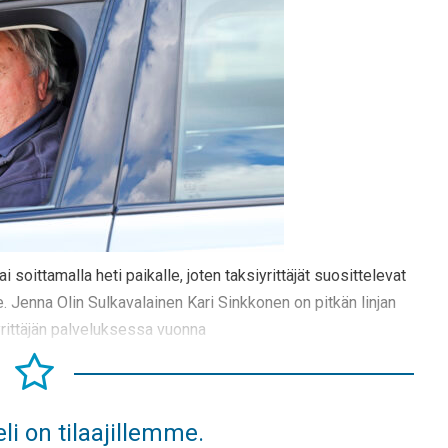
i soittamalla heti paikalle, joten taksiyrittäjät suosittelevat
e. Jenna Olin Sulkavalainen Kari Sinkkonen on pitkän linjan
iyrittäjän palveluksessa vuonna
li on tilaajillemme.