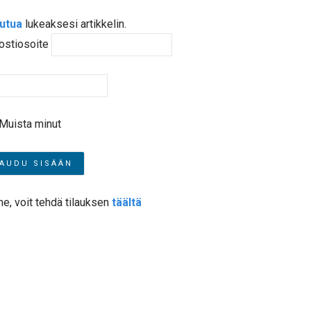
autua
lukeaksesi artikkelin.
ostiosoite
Muista minut
me, voit tehdä tilauksen
täältä