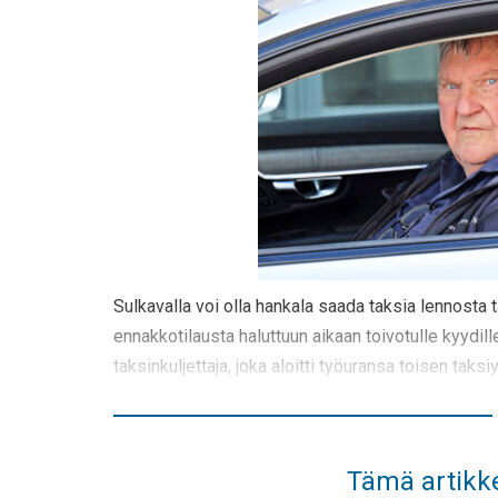
Sulkavalla voi olla hankala saada taksia lennosta ta
ennakkotilausta haluttuun aikaan toivotulle kyydill
taksinkuljettaja, joka aloitti työuransa toisen taks
Tämä artikke