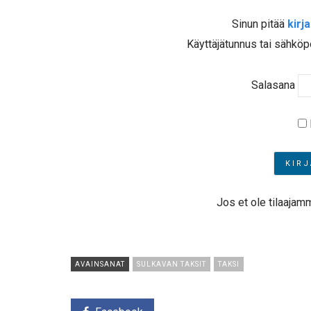
Sinun pitää
kirj
Käyttäjätunnus tai sähköp
Salasana
Jos et ole tilaajam
AVAINSANAT
SULKAVAN TAKSIT
TAKSI