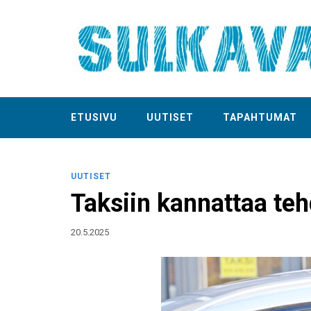
ETUSIVU
UUTISET
TAPAHTUMAT
UUTISET
Taksiin kannattaa te
20.5.2025