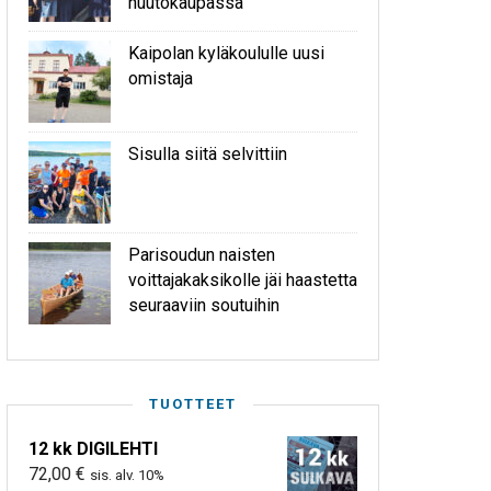
huutokaupassa
Kaipolan kyläkoululle uusi
omistaja
Sisulla siitä selvittiin
Parisoudun naisten
voittajakaksikolle jäi haastetta
seuraaviin soutuihin
TUOTTEET
12 kk DIGILEHTI
72,00
€
sis. alv. 10%