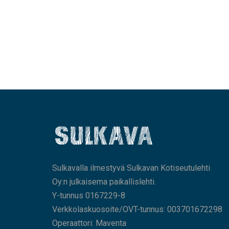
Sulkavalla ilmestyvä Sulkavan Kotiseutulehti
Oy:n julkaisema paikallislehti.
Y-tunnus 0167229-8
Verkkolaskuosoite/OVT-tunnus: 003701672298
Operaattori: Maventa