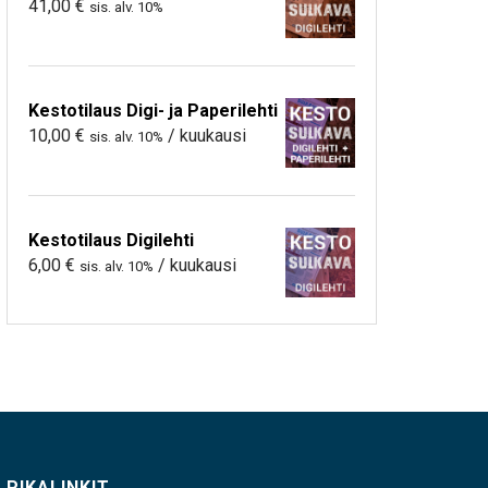
41,00
€
sis. alv. 10%
Kestotilaus Digi- ja Paperilehti
10,00
€
/ kuukausi
sis. alv. 10%
Kestotilaus Digilehti
6,00
€
/ kuukausi
sis. alv. 10%
PIKALINKIT