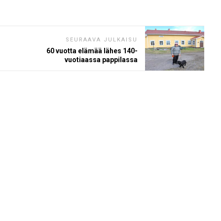
SEURAAVA JULKAISU
60 vuotta elämää lähes 140-
vuotiaassa pappilassa