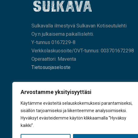
Sulkavalla ilmestyvä Sulkavan Kotiseutulehti
Oy:n julkaisema paikallislehti.
Y-tunnus 0167229-8
Verkkolaskuosoite/OVT-tunnus: 003701672298
Operaattori: Maventa
Tietosuojaseloste
HAE SIVUILTAMME
Arvostamme yksityisyyttäsi
Käytämme evästeitä selauskokemuksesi parantamiseksi,
sisällön tarjoamiseksi ja liikenteemme analysoimiseksi.
Hyväksyt evästeidemme käytön klikkaamalla ”Hyväksy
KÄY TYKKÄÄMÄSSÄ
kaikki”.