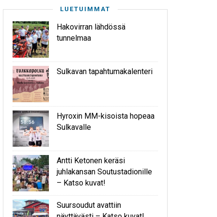
LUETUIMMAT
Hakovirran lähdössä
tunnelmaa
Sulkavan tapahtumakalenteri
Hyroxin MM-kisoista hopeaa
Sulkavalle
Antti Ketonen keräsi
juhlakansan Soutustadionille
– Katso kuvat!
Suursoudut avattiin
näyttävästi – Katso kuvat!