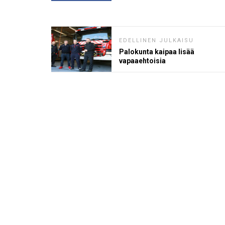
EDELLINEN JULKAISU
Palokunta kaipaa lisää
vapaaehtoisia