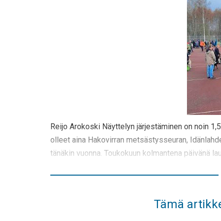
Reijo Arokoski Näyttelyn järjestäminen on noin 1,5
olleet aina Hakovirran metsästysseuran, Idänlahde
tänäkin vuonna. Toukokuun kolmantena päivänä laua
Tämä artikke