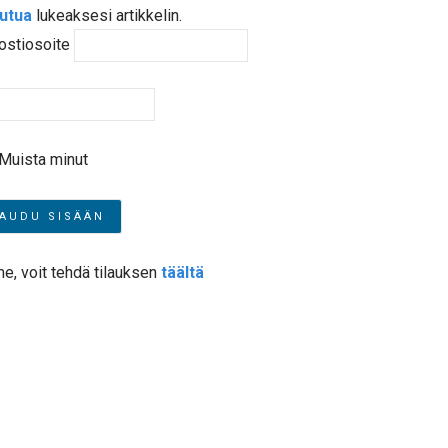
autua
lukeaksesi artikkelin.
ostiosoite
Muista minut
me, voit tehdä tilauksen
täältä