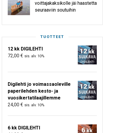
voittajakaksikolle jäi haastetta
seuraaviin soutuihin
TUOTTEET
12 kk DIGILEHTI
72,00
€
sis. alv. 10%
Digilehti jo voimassaoleville
paperilehden kesto- ja
vuosikertatilaajillemme
24,00
€
sis. alv. 10%
6 kk DIGILEHTI