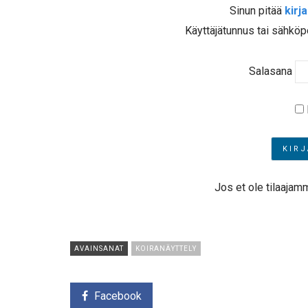
Sinun pitää
kirj
Käyttäjätunnus tai sähköp
Salasana
Jos et ole tilaajam
AVAINSANAT
KOIRANÄYTTELY
Facebook