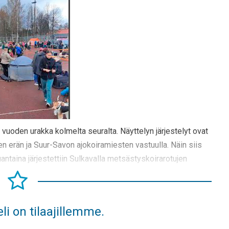
 vuoden urakka kolmelta seuralta. Näyttelyn järjestelyt ovat
n erän ja Suur-Savon ajokoiramiesten vastuulla. Näin siis
ntaina järjestettiin Sulkavalla metsästyskoirarotujen
li on tilaajillemme.