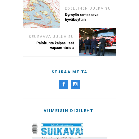
EDELLINEN JULKAISU
Kyrsyän rantakaava
hyväksyttiin
SEURAAVA JULKAISU
Palokunta kaipaa lisää
vapaaehtoisia
SEURAA MEITÄ
VIIMEISIN DIGILEHTI