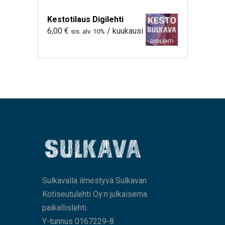
Kestotilaus Digilehti
6,00
€
/ kuukausi
sis. alv. 10%
Sulkavalla ilmestyvä Sulkavan
Kotiseutulehti Oy:n julkaisema
paikallislehti.
Y-tunnus 0167229-8