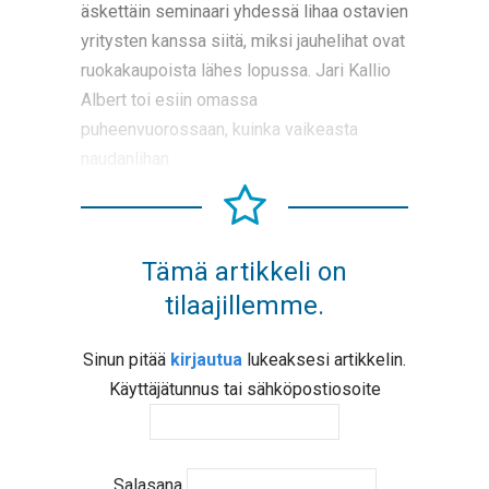
äskettäin seminaari yhdessä lihaa ostavien
yritysten kanssa siitä, miksi jauhelihat ovat
ruokakaupoista lähes lopussa. Jari Kallio
Albert toi esiin omassa
puheenvuorossaan, kuinka vaikeasta
naudanlihan
Tämä artikkeli on
tilaajillemme.
Sinun pitää
kirjautua
lukeaksesi artikkelin.
Käyttäjätunnus tai sähköpostiosoite
Salasana