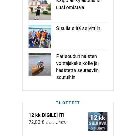
Kaipolan kyläkoululle
uusi omistaja
Sisulla siitä selvittiin
Parisoudun naisten
voittajakaksikolle jäi
haastetta seuraaviin
soutuihin
TUOTTEET
12 kk DIGILEHTI
72,00
€
sis. alv. 10%