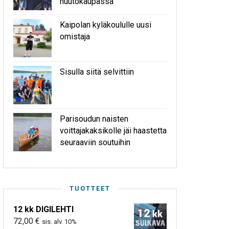
huutokaupassa
Kaipolan kyläkoululle uusi
omistaja
Sisulla siitä selvittiin
Parisoudun naisten
voittajakaksikolle jäi haastetta
seuraaviin soutuihin
TUOTTEET
12 kk DIGILEHTI
72,00
€
sis. alv. 10%