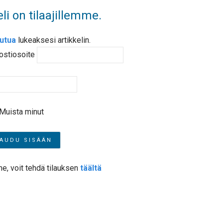
li on tilaajillemme.
autua
lukeaksesi artikkelin.
ostiosoite
Muista minut
me, voit tehdä tilauksen
täältä