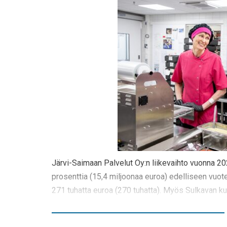
Järvi-Saimaan Palvelut Oy:n liikevaihto vuonna 20
prosenttia (15,4 miljoonaa euroa) edelliseen vuote
271 tuhatta euroa (270 tuhatta). Myös Sulkavan ku