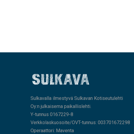
Sulkavalla ilmestyvä Sulkavan Kotiseutulehti
Oy:n julkaisema paikallislehti.
Y-tunnus 0167229-8
Verkkolaskuosoite/OVT-tunnus: 003701672298
Operaattori: Maventa