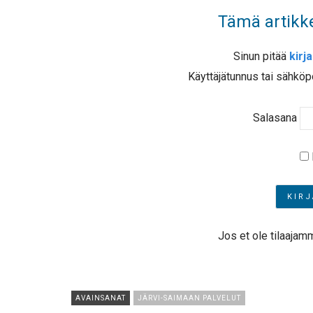
Tämä artikke
Sinun pitää
kirj
Käyttäjätunnus tai sähköp
Salasana
Jos et ole tilaajam
AVAINSANAT
JÄRVI-SAIMAAN PALVELUT