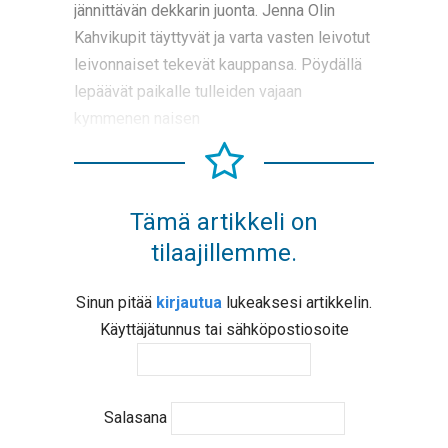
jännittävän dekkarin juonta. Jenna Olin
Kahvikupit täyttyvät ja varta vasten leivotut
leivonnaiset tekevät kauppansa. Pöydällä
lepäävät paikalle tulleiden vajaan
kymmenen naisen
Tämä artikkeli on
tilaajillemme.
Sinun pitää
kirjautua
lukeaksesi artikkelin.
Käyttäjätunnus tai sähköpostiosoite
Salasana