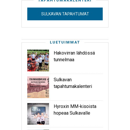
TAPAHTUMAKALENTERI
SULKAVAN TAPAHTUMAT
LUETUIMMAT
Hakovirran lähdössä
tunnelmaa
Sulkavan
tapahtumakalenteri
Hyroxin MM-kisoista
hopeaa Sulkavalle