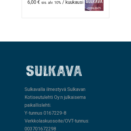
6,00
€
/ kuukausi
sis. alv. 10%
Sulkavalla ilmestyvä Sulkavan
Kotiseutulehti Oy:n julkaisema
paikallislehti.
Y-tunnus 0167229-8
Verkkolaskuosoite/OVT-tunnus:
003701672298