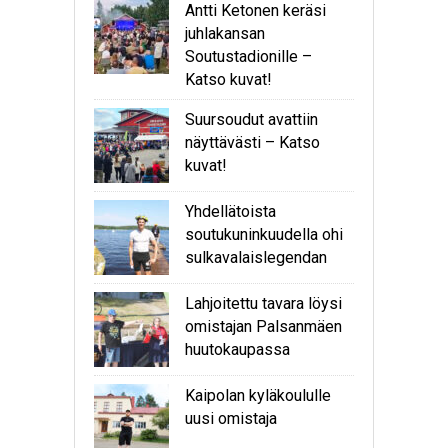
Antti Ketonen keräsi
juhlakansan
Soutustadionille –
Katso kuvat!
Suursoudut avattiin
näyttävästi – Katso
kuvat!
Yhdellätoista
soutukuninkuudella ohi
sulkavalaislegendan
Lahjoitettu tavara löysi
omistajan Palsanmäen
huutokaupassa
Kaipolan kyläkoululle
uusi omistaja