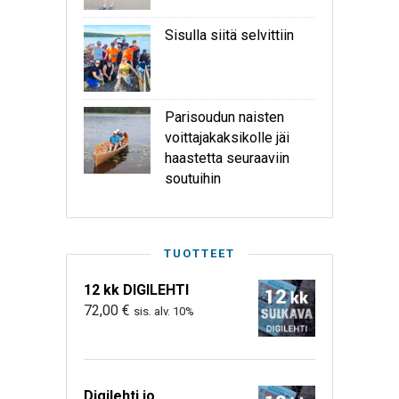
Sisulla siitä selvittiin
Parisoudun naisten
voittajakaksikolle jäi
haastetta seuraaviin
soutuihin
TUOTTEET
12 kk DIGILEHTI
72,00
€
sis. alv. 10%
Digilehti jo