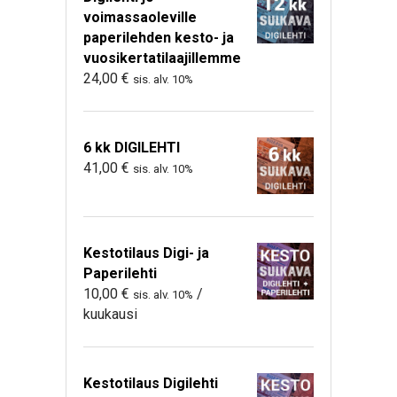
voimassaoleville
paperilehden kesto- ja
vuosikertatilaajillemme
24,00
€
sis. alv. 10%
6 kk DIGILEHTI
41,00
€
sis. alv. 10%
Kestotilaus Digi- ja
Paperilehti
10,00
€
/
sis. alv. 10%
kuukausi
Kestotilaus Digilehti