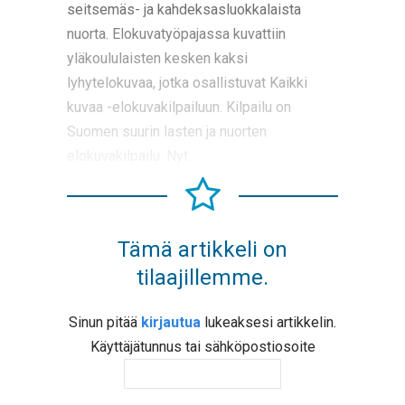
seitsemäs- ja kahdeksasluokkalaista
nuorta. Elokuvatyöpajassa kuvattiin
yläkoululaisten kesken kaksi
lyhytelokuvaa, jotka osallistuvat Kaikki
kuvaa -elokuvakilpailuun. Kilpailu on
Suomen suurin lasten ja nuorten
elokuvakilpailu. Nyt
Tämä artikkeli on
tilaajillemme.
Sinun pitää
kirjautua
lukeaksesi artikkelin.
Käyttäjätunnus tai sähköpostiosoite