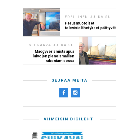
EDELLINEN JULKAISU
Perusmuotoiset
televisiolähetykset päättyvät
SEURAAVA JULKAISU
Macgyverismista apua
laivojen pienoismallien
rakentamisessa
SEURAA MEITÄ
VIIMEISIN DIGILEHTI