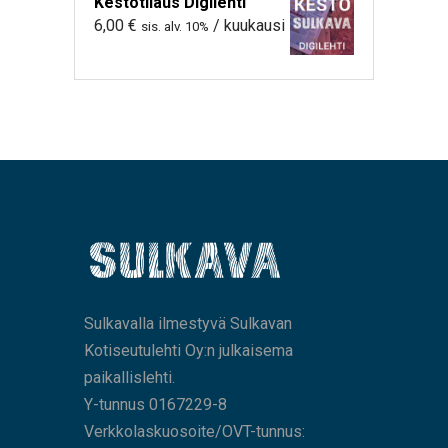
Kestotilaus Digilehti
6,00
€
/ kuukausi
sis. alv. 10%
Sulkavalla ilmestyvä Sulkavan
Kotiseutulehti Oy:n julkaisema
paikallislehti.
Y-tunnus 0167229-8
Verkkolaskuosoite/OVT-tunnus: