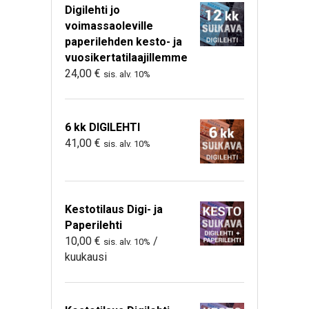
Digilehti jo
voimassaoleville
paperilehden kesto- ja
vuosikertatilaajillemme
24,00
€
sis. alv. 10%
6 kk DIGILEHTI
41,00
€
sis. alv. 10%
Kestotilaus Digi- ja
Paperilehti
10,00
€
/
sis. alv. 10%
kuukausi