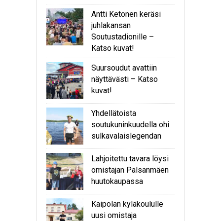
Antti Ketonen keräsi
juhlakansan
Soutustadionille –
Katso kuvat!
Suursoudut avattiin
näyttävästi – Katso
kuvat!
Yhdellätoista
soutukuninkuudella ohi
sulkavalaislegendan
Lahjoitettu tavara löysi
omistajan Palsanmäen
huutokaupassa
Kaipolan kyläkoululle
uusi omistaja