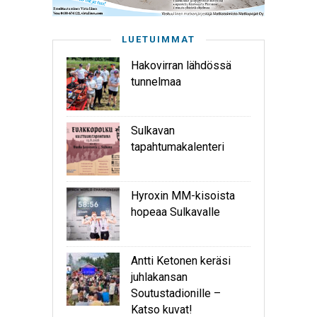
LUETUIMMAT
Hakovirran lähdössä
tunnelmaa
Sulkavan
tapahtumakalenteri
Hyroxin MM-kisoista
hopeaa Sulkavalle
Antti Ketonen keräsi
juhlakansan
Soutustadionille –
Katso kuvat!