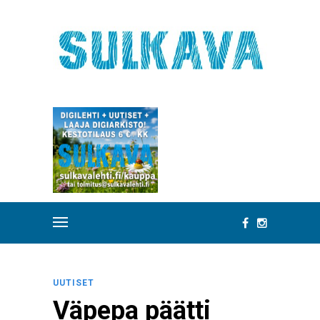
UUTISET
Väpepa päätti