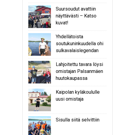
Suursoudut avattiin
näyttävästi – Katso
kuvat!
Yhdellätoista
soutukuninkuudella ohi
sulkavalaislegendan
Lahjoitettu tavara löysi
omistajan Palsanmäen
huutokaupassa
Kaipolan kyläkoululle
uusi omistaja
Sisulla siitä selvittiin