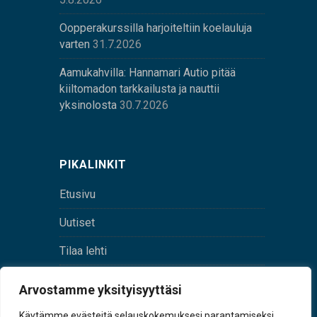
Oopperakurssilla harjoiteltiin koelauluja
varten
31.7.2026
Aamukahvilla: Hannamari Autio pitää
kiiltomadon tarkkailusta ja nauttii
yksinolosta
30.7.2026
PIKALINKIT
Etusivu
Uutiset
Tilaa lehti
Yhteystiedot
Arvostamme yksityisyyttäsi
Digilehti
Käytämme evästeitä selauskokemuksesi parantamiseksi,