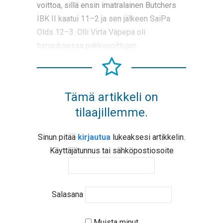
voittoa, sillä ensin imatralainen Butchers
IBK II kaatui 11–2 ja sen jälkeen SaiPa
Olds 12–3. Olli Virta Väpepa oli
turnauksessa pakkovoittojen
Tämä artikkeli on
tilaajillemme.
Sinun pitää
kirjautua
lukeaksesi artikkelin.
Käyttäjätunnus tai sähköpostiosoite
Salasana
Muista minut