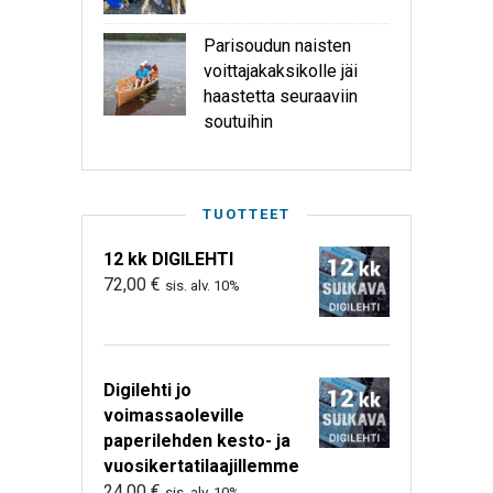
Parisoudun naisten
voittajakaksikolle jäi
haastetta seuraaviin
soutuihin
TUOTTEET
12 kk DIGILEHTI
72,00
€
sis. alv. 10%
Digilehti jo
voimassaoleville
paperilehden kesto- ja
vuosikertatilaajillemme
24,00
€
sis. alv. 10%