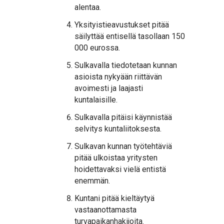
alentaa.
Yksityistieavustukset pitää
säilyttää entisellä tasollaan 150
000 eurossa.
Sulkavalla tiedotetaan kunnan
asioista nykyään riittävän
avoimesti ja laajasti
kuntalaisille.
Sulkavalla pitäisi käynnistää
selvitys kuntaliitoksesta.
Sulkavan kunnan työtehtäviä
pitää ulkoistaa yritysten
hoidettavaksi vielä entistä
enemmän.
Kuntani pitää kieltäytyä
vastaanottamasta
turvapaikanhakijoita.