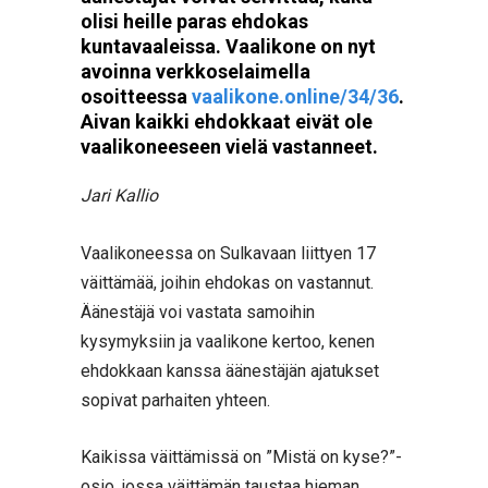
olisi heille paras ehdokas
kuntavaaleissa. Vaalikone on nyt
avoinna verkkoselaimella
osoitteessa
vaalikone.online/34/36
.
Aivan kaikki ehdokkaat eivät ole
vaalikoneeseen vielä vastanneet.
Jari Kallio
Vaalikoneessa on Sulkavaan liittyen 17
väittämää, joihin ehdokas on vastannut.
Äänestäjä voi vastata samoihin
kysymyksiin ja vaalikone kertoo, kenen
ehdokkaan kanssa äänestäjän ajatukset
sopivat parhaiten yhteen.
Kaikissa väittämissä on ”Mistä on kyse?”-
osio, jossa väittämän taustaa hieman