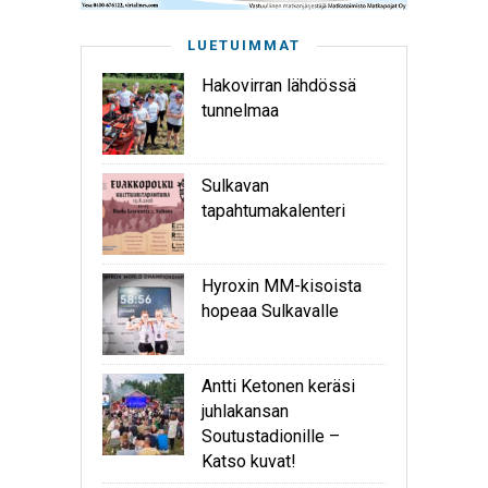
LUETUIMMAT
Hakovirran lähdössä
tunnelmaa
Sulkavan
tapahtumakalenteri
Hyroxin MM-kisoista
hopeaa Sulkavalle
Antti Ketonen keräsi
juhlakansan
Soutustadionille –
Katso kuvat!