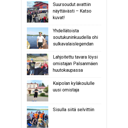
Suursoudut avattiin
näyttävästi – Katso
kuvat!
Yhdellätoista
soutukuninkuudella ohi
sulkavalaislegendan
Lahjoitettu tavara löysi
omistajan Palsanmäen
huutokaupassa
Kaipolan kyläkoululle
uusi omistaja
Sisulla siitä selvittiin