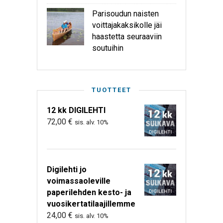
Parisoudun naisten
voittajakaksikolle jäi
haastetta seuraaviin
soutuihin
TUOTTEET
12 kk DIGILEHTI
72,00
€
sis. alv. 10%
Digilehti jo
voimassaoleville
paperilehden kesto- ja
vuosikertatilaajillemme
24,00
€
sis. alv. 10%