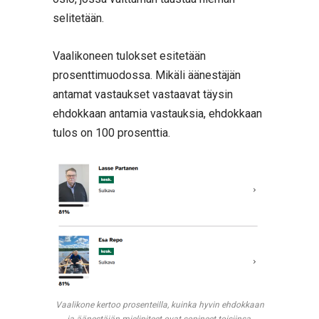
selitetään.
Vaalikoneen tulokset esitetään
prosenttimuodossa. Mikäli äänestäjän
antamat vastaukset vastaavat täysin
ehdokkaan antamia vastauksia, ehdokkaan
tulos on 100 prosenttia.
Vaalikone kertoo prosenteilla, kuinka hyvin ehdokkaan
ja äänestäjän mielipiteet ovat sopineet toisiinsa.