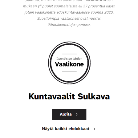
päättää, kuinka koulu toteutetaan. Tilastokeskuksen
mukaan yli puolet suomalaisista eli 57 prosenttia käytti
jotain vaalikonetta eduskuntavaaleissa vuonna 2023.
Suosituimpia vaalikoneet ovat nuorten
äänioikeutettujen parissa.