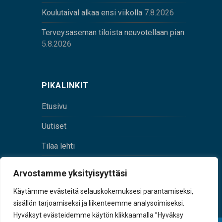
Koulutaival alkaa ensi viikolla
7.8.2026
Terveysaseman tiloista neuvotellaan pian
5.8.2026
PIKALINKIT
Etusivu
Uutiset
Tilaa lehti
Yhteystiedot
Arvostamme yksityisyyttäsi
Digilehti
Käytämme evästeitä selauskokemuksesi parantamiseksi,
sisällön tarjoamiseksi ja liikenteemme analysoimiseksi.
Hyväksyt evästeidemme käytön klikkaamalla ”Hyväksy