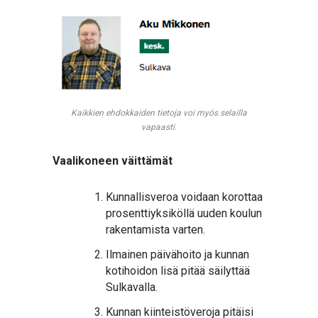
Kaikkien ehdokkaiden tietoja voi myös selailla
vapaasti.
Vaalikoneen väittämät
Kunnallisveroa voidaan korottaa
prosenttiyksiköllä uuden koulun
rakentamista varten.
Ilmainen päivähoito ja kunnan
kotihoidon lisä pitää säilyttää
Sulkavalla.
Kunnan kiinteistöveroja pitäisi