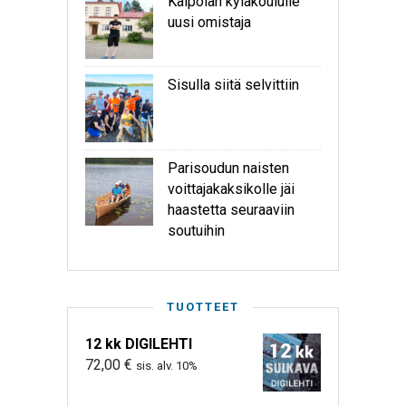
Kaipolan kyläkoululle
uusi omistaja
Sisulla siitä selvittiin
Parisoudun naisten
voittajakaksikolle jäi
haastetta seuraaviin
soutuihin
TUOTTEET
12 kk DIGILEHTI
72,00
€
sis. alv. 10%