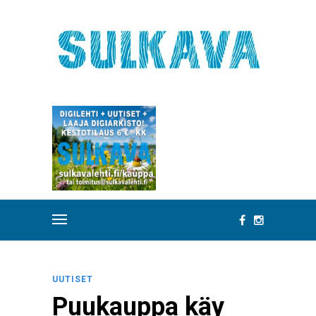
UUTISET
Puukauppa käy