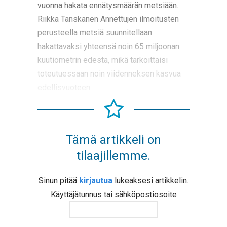
vuonna hakata ennätysmäärän metsiään.
Riikka Tanskanen Annettujen ilmoitusten
perusteella metsiä suunnitellaan
hakattavaksi yhteensä noin 65 miljoonan
kuutiometrin edestä, mikä tarkoittaisi
toteutuessaan noin viidenneksen kasvua
edellisvuoteen
Tämä artikkeli on
tilaajillemme.
Sinun pitää
kirjautua
lukeaksesi artikkelin.
Käyttäjätunnus tai sähköpostiosoite