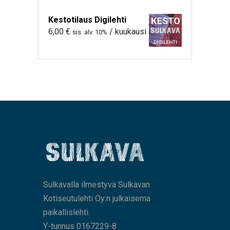
Kestotilaus Digilehti
6,00
€
/ kuukausi
sis. alv. 10%
Sulkavalla ilmestyvä Sulkavan
Kotiseutulehti Oy:n julkaisema
paikallislehti.
Y-tunnus 0167229-8