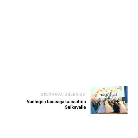
SEURAAVA JULKAISU
Vanhojen tansseja tanssittiin
Sulkavalla