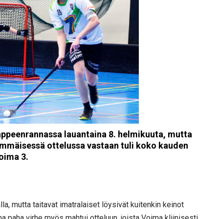
appeenrannassa lauantaina 8. helmikuuta, mutta
simmäisessä ottelussa vastaan tuli koko kauden
oima 3.
la, mutta taitavat imatralaiset löysivät kuitenkin keinot
a paha virhe myös mahtui otteluun, joista Voima kliinisesti