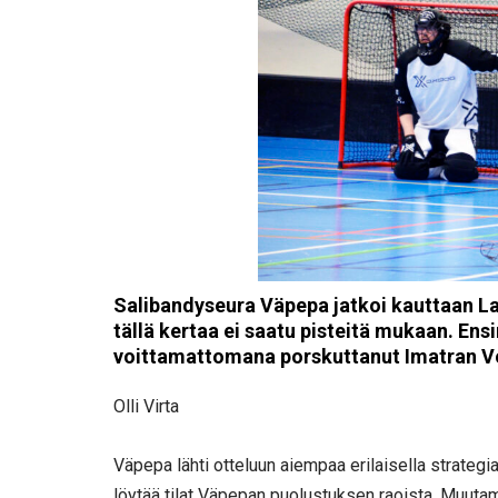
Salibandyseura Väpepa jatkoi kauttaan L
tällä kertaa ei saatu pisteitä mukaan. En
voittamattomana porskuttanut Imatran V
Olli Virta
Väpepa lähti otteluun aiempaa erilaisella strategial
löytää tilat Väpepan puolustuksen raoista. Muutam