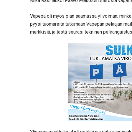
Mika Rasi laukoi Paavo Pelkosen siirrosta vaparist
Väpepa oli myös pian saamassa ylivoiman, minkä y
pyysi tuomareita tutkimaan Väpepan pelaajan mailan
merkkisiä, ja tästä seurasi tekninen pelirangaistu
Ylivoima muuttuikin 4–4 peliksi ja kohta alivoimaks