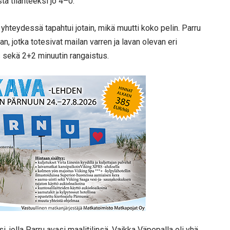
a tilanteeksi jo 4–0.
hteydessä tapahtui jotain, mikä muutti koko pelin. Parru
, jotka totesivat mailan varren ja lavan olevan eri
s sekä 2+2 minuutin rangaistus.
i, jolla Parru avasi maalitilinsä. Vaikka Väpepalla oli yhä