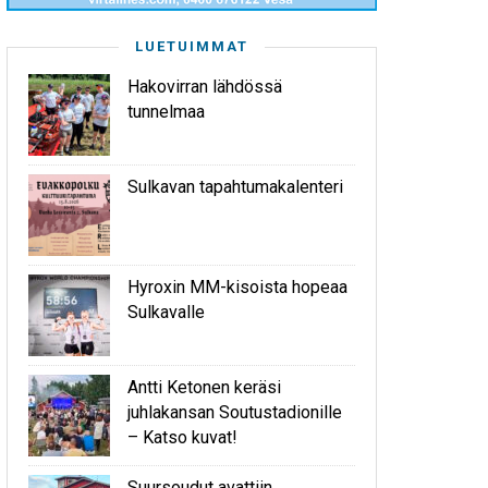
LUETUIMMAT
Hakovirran lähdössä
tunnelmaa
Sulkavan tapahtumakalenteri
Hyroxin MM-kisoista hopeaa
Sulkavalle
Antti Ketonen keräsi
juhlakansan Soutustadionille
– Katso kuvat!
Suursoudut avattiin