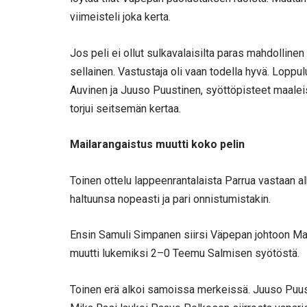
viimeisteli joka kerta.
Jos peli ei ollut sulkavalaisilta paras mahdollinen
sellainen. Vastustaja oli vaan todella hyvä. Lopp
Auvinen ja Juuso Puustinen, syöttöpisteet maalei
torjui seitsemän kertaa.
Mailarangaistus muutti koko pelin
Toinen ottelu lappeenrantalaista Parrua vastaan al
haltuunsa nopeasti ja pari onnistumistakin.
Ensin Samuli Simpanen siirsi Väpepan johtoon Ma
muutti lukemiksi 2–0 Teemu Salmisen syötöstä.
Toinen erä alkoi samoissa merkeissä. Juuso Puus