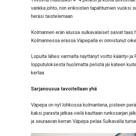
vankka johto, niin erikoisten tapahtumien vuoksi s
heräsi taistelemaan.
Kolmannen erän alussa sulkavalaiset saivat taas 
Kolmannessa erässä Väpepalla ei onnistunut oikein
Lopulta lähes varmalta näyttänyt voitto kääntyi ja P
lopputuloksesta huolimatta pelistä jäi käteen kui
kertaa.
Sarjanousua tavoitellaan yhä
Väpepa on nyt lohkossa kolmantena, pisteen peräs
kaksi parasta jatkaa vielä kauttaan runkosarjan jäl
ja seuraavan kerran Väpepa pelaa Sulkavalla turna