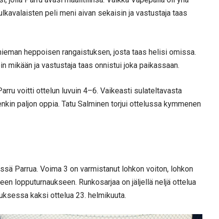
ulkavalaisten peli meni aivan sekaisin ja vastustaja taas
hieman heppoisen rangaistuksen, josta taas helisi omissa.
 mikään ja vastustaja taas onnistui joka paikassaan.
arru voitti ottelun luvuin 4–6. Vaikeasti sulateltavasta
tenkin paljon oppia. Tatu Salminen torjui ottelussa kymmenen
sä Parrua. Voima 3 on varmistanut lohkon voiton, lohkon
keen lopputurnaukseen. Runkosarjaa on jäljellä neljä ottelua
uksessa kaksi ottelua 23. helmikuuta.