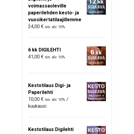
voimassaoleville
paperilehden kesto- ja
vuosikertatilaajillemme
24,00
€
sis. alv. 10%
6 kk DIGILEHTI
41,00
€
sis. alv. 10%
Kestotilaus Digi- ja
Paperilehti
10,00
€
/
sis. alv. 10%
kuukausi
Kestotilaus Digilehti