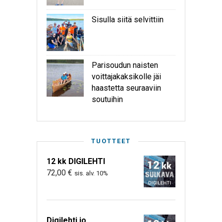
Sisulla siitä selvittiin
Parisoudun naisten
voittajakaksikolle jäi
haastetta seuraaviin
soutuihin
TUOTTEET
12 kk DIGILEHTI
72,00
€
sis. alv. 10%
Digilehti jo