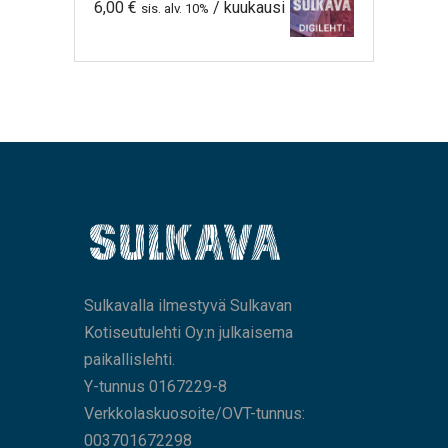
6,00
€
/ kuukausi
sis. alv. 10%
Sulkavalla ilmestyvä Sulkavan
Kotiseutulehti Oy:n julkaisema
paikallislehti.
Y-tunnus 0167229-8
Verkkolaskuosoite/OVT-tunnus:
003701672298