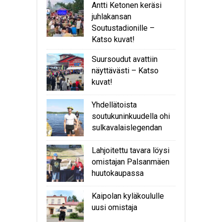
Antti Ketonen keräsi
juhlakansan
Soutustadionille –
Katso kuvat!
Suursoudut avattiin
näyttävästi – Katso
kuvat!
Yhdellätoista
soutukuninkuudella ohi
sulkavalaislegendan
Lahjoitettu tavara löysi
omistajan Palsanmäen
huutokaupassa
Kaipolan kyläkoululle
uusi omistaja