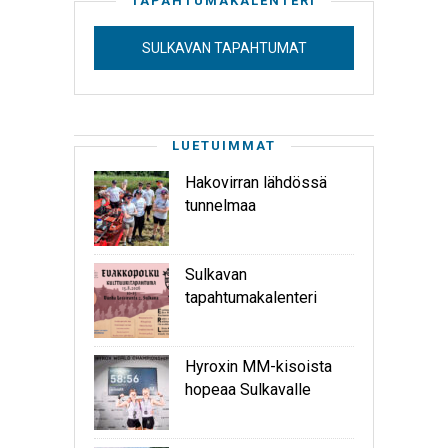
TAPAHTUMAKALENTERI
SULKAVAN TAPAHTUMAT
LUETUIMMAT
Hakovirran lähdössä
tunnelmaa
Sulkavan
tapahtumakalenteri
Hyroxin MM-kisoista
hopeaa Sulkavalle