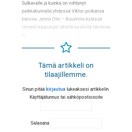
Sulkavalle ja kuinka on viihtynyt
paikkakunnalla yhdessä Viktor-poikansa
kanssa. Jenna Olin – Asuimme kylässä
Umanin kaupungin lähellä keskellä Ukrainaa
ja
Tämä artikkeli on
tilaajillemme.
Sinun pitää
kirjautua
lukeaksesi artikkelin.
Käyttäjätunnus tai sähköpostiosoite
Salasana