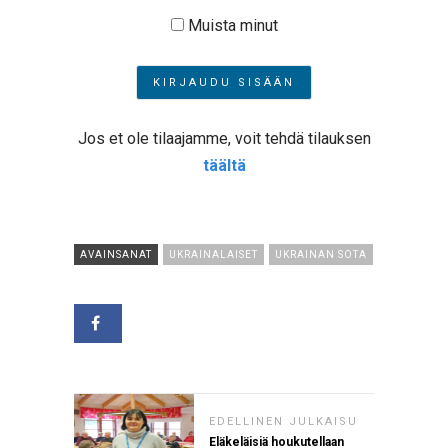
Muista minut
Jos et ole tilaajamme, voit tehdä tilauksen
täältä
AVAINSANAT
UKRAINALAISET
UKRAINAN SOTA
EDELLINEN JULKAISU
Eläkeläisiä houkutellaan