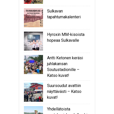
Sulkavan
tapahtumakalenteri
Hyroxin MM-kisoista
hopeaa Sulkavalle
Antti Ketonen keräsi
juhlakansan
Soutustadionille –
Katso kuvat!
Suursoudut avattiin
näyttävästi – Katso
kuvat!
Yhdellätoista