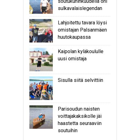
soutukuninkuudella ohi
sulkavalaislegendan
Lahjoitettu tavara löysi
omistajan Palsanmäen
huutokaupassa
Kaipolan kyläkoululle
uusi omistaja
Sisulla siitä selvittiin
Parisoudun naisten
voittajakaksikolle jäi
haastetta seuraaviin
soutuihin