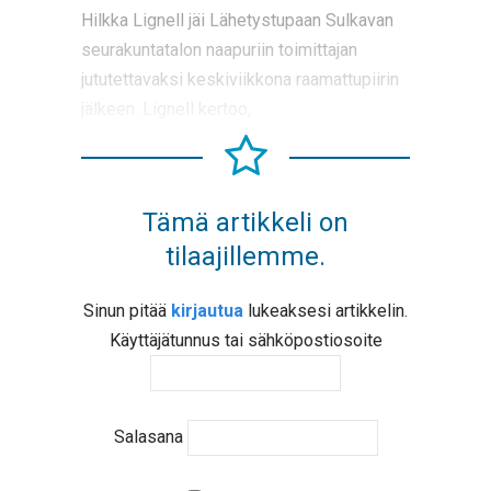
Hilkka Lignell jäi Lähetystupaan Sulkavan
seurakuntatalon naapuriin toimittajan
jututettavaksi keskiviikkona raamattupiirin
jälkeen. Lignell kertoo,
Tämä artikkeli on
tilaajillemme.
Sinun pitää
kirjautua
lukeaksesi artikkelin.
Käyttäjätunnus tai sähköpostiosoite
Salasana