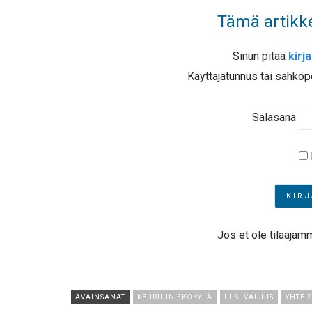
Tämä artikke
Sinun pitää
kirj
Käyttäjätunnus tai sähköp
Salasana
Jos et ole tilaajam
AVAINSANAT
KEURUUN EKOKYLÄ
LIISI VALJUS
YHTEI