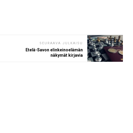
SEURAAVA JULKAISU
Etelä-Savon elinkeinoelämän
näkymät kirjavia