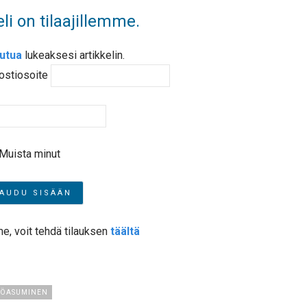
li on tilaajillemme.
autua
lukeaksesi artikkelin.
ostiosoite
Muista minut
me, voit tehdä tilauksen
täältä
SÖASUMINEN