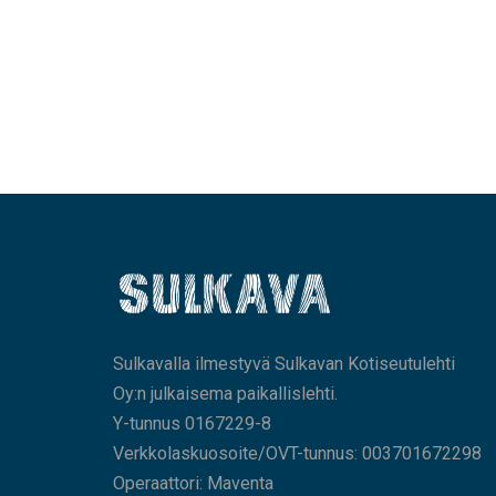
Sulkavalla ilmestyvä Sulkavan Kotiseutulehti
Oy:n julkaisema paikallislehti.
Y-tunnus 0167229-8
Verkkolaskuosoite/OVT-tunnus: 003701672298
Operaattori: Maventa