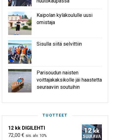
huutokaupassa
Kaipolan kyläkoululle uusi
omistaja
Sisulla siitä selvittiin
Parisoudun naisten
voittajakaksikolle jäi haastetta
seuraaviin soutuihin
TUOTTEET
12 kk DIGILEHTI
72,00
€
sis. alv. 10%