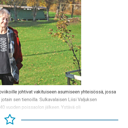
oviikoille johtivat vakituiseen asumiseen yhteisössä, jossa
 jotain sen tienoilla. Sulkavalaisen Liisi Valjuksen
0 vuoden poissaolon jälkeen. Ystävä oli