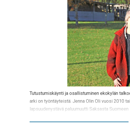
Tutustumiskäynti ja osallistuminen ekokylän talko
arki on työntäyteistä. Jenna Olin Oli vuosi 2010 tai
lapsuudenystävä paluumuutti Saksasta Suomeen 4