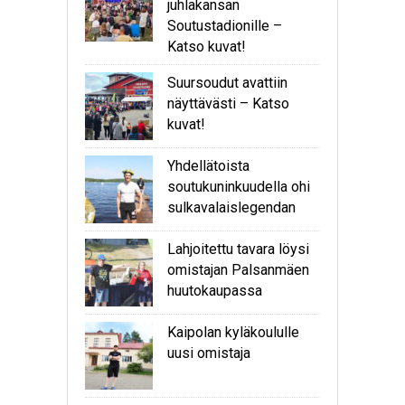
juhlakansan
Soutustadionille –
Katso kuvat!
Suursoudut avattiin
näyttävästi – Katso
kuvat!
Yhdellätoista
soutukuninkuudella ohi
sulkavalaislegendan
Lahjoitettu tavara löysi
omistajan Palsanmäen
huutokaupassa
Kaipolan kyläkoululle
uusi omistaja