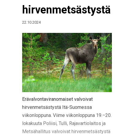
hirvenmetsästystä
22.10.2024
Erävalvontaviranomaiset valvoivat
hirvenmetsästystä Itä-Suomessa
viikonloppuna. Viime viikonloppuna 19.–20.
lokakuuta Poliisi, Tulli, Rajavartiolaitos ja
Metsähallitus valvoivat hirvenmetsästystä