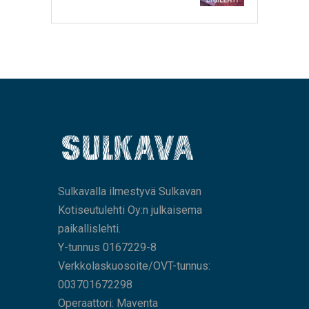
Sulkavalla ilmestyvä Sulkavan
Kotiseutulehti Oy:n julkaisema
paikallislehti.
Y-tunnus 0167229-8
Verkkolaskuosoite/OVT-tunnus:
003701672298
Operaattori: Maventa