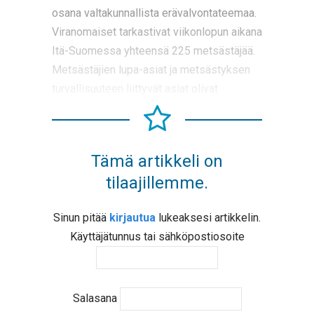
osana valtakunnallista erävalvontateemaa.
Viranomaiset tarkastivat viikonlopun aikana
Itä-Suomessa yhteensä 225 metsästäjää.
Metsästäjien lupa-asiat ja metsästyksen
turvallisuuteen liittyvät asiat olivat
Tämä artikkeli on
tilaajillemme.
Sinun pitää
kirjautua
lukeaksesi artikkelin.
Käyttäjätunnus tai sähköpostiosoite
Salasana