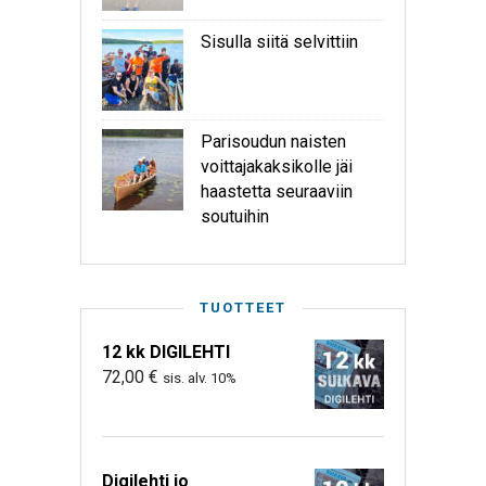
Sisulla siitä selvittiin
Parisoudun naisten
voittajakaksikolle jäi
haastetta seuraaviin
soutuihin
TUOTTEET
12 kk DIGILEHTI
72,00
€
sis. alv. 10%
Digilehti jo