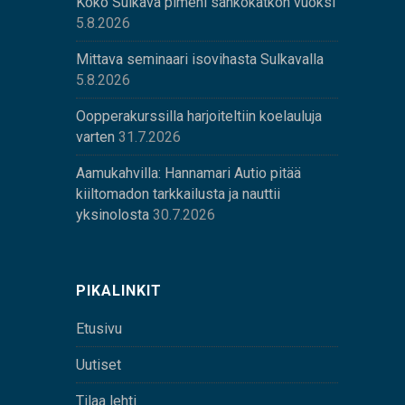
Koko Sulkava pimeni sähkökatkon vuoksi
5.8.2026
Mittava seminaari isovihasta Sulkavalla
5.8.2026
Oopperakurssilla harjoiteltiin koelauluja
varten
31.7.2026
Aamukahvilla: Hannamari Autio pitää
kiiltomadon tarkkailusta ja nauttii
yksinolosta
30.7.2026
PIKALINKIT
Etusivu
Uutiset
Tilaa lehti