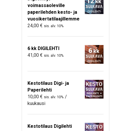
voimassaoleville
paperilehden kesto- ja
vuosikertatilaajillemme
24,00
€
sis. alv. 10%
6 kk DIGILEHTI
41,00
€
sis. alv. 10%
Kestotilaus Digi- ja
Paperilehti
10,00
€
/
sis. alv. 10%
kuukausi
Kestotilaus Digilehti