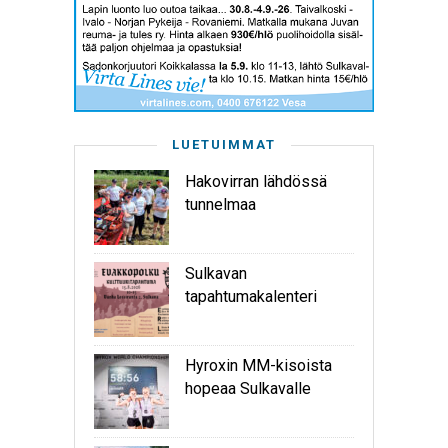
LUETUIMMAT
Hakovirran lähdössä
tunnelmaa
Sulkavan
tapahtumakalenteri
Hyroxin MM-kisoista
hopeaa Sulkavalle