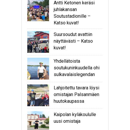
Antti Ketonen keräsi
juhlakansan
Soutustadionille –
Katso kuvat!
Suursoudut avattiin
näyttävästi – Katso
kuvat!
Yhdellätoista
soutukuninkuudella ohi
sulkavalaislegendan
Lahjoitettu tavara löysi
omistajan Palsanmäen
huutokaupassa
Kaipolan kyläkoululle
uusi omistaja