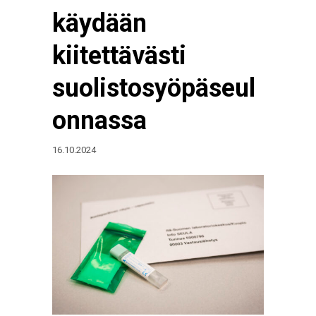
käydään
kiitettävästi
suolistosyöpäseul
onnassa
16.10.2024