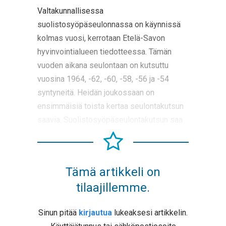
Valtakunnallisessa
suolistosyöpäseulonnassa on käynnissä
kolmas vuosi, kerrotaan Etelä-Savon
hyvinvointialueen tiedotteessa. Tämän
vuoden aikana seulontaan on kutsuttu
vuosina 1964, -62, -60, -58, -56 ja -54
syntyneitä. Heidän joukossaan on
ensimmäisiä toista kertaa seulontakutsun
saavia. Suolistosyöpäseulontakutsun saa
Tämä artikkeli on
tilaajillemme.
Sinun pitää
kirjautua
lukeaksesi artikkelin.