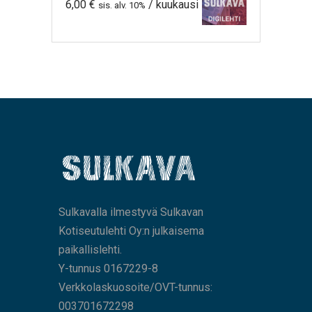
6,00
€
/ kuukausi
sis. alv. 10%
Sulkavalla ilmestyvä Sulkavan
Kotiseutulehti Oy:n julkaisema
paikallislehti.
Y-tunnus 0167229-8
Verkkolaskuosoite/OVT-tunnus:
003701672298