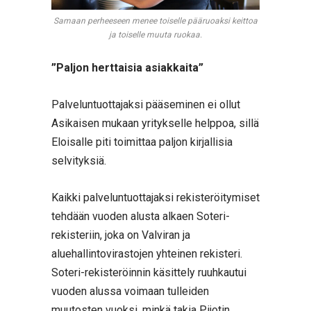
Samaan perheeseen menee toiselle pääruoaksi keittoa
ja toiselle muuta ruokaa.
”Paljon herttaisia asiakkaita”
Palveluntuottajaksi pääseminen ei ollut
Asikaisen mukaan yritykselle helppoa, sillä
Eloisalle piti toimittaa paljon kirjallisia
selvityksiä.
Kaikki palveluntuottajaksi rekisteröitymiset
tehdään vuoden alusta alkaen Soteri-
rekisteriin, joka on Valviran ja
aluehallintovirastojen yhteinen rekisteri.
Soteri-rekisteröinnin käsittely ruuhkautui
vuoden alussa voimaan tulleiden
muutosten vuoksi, minkä takia Pijotin