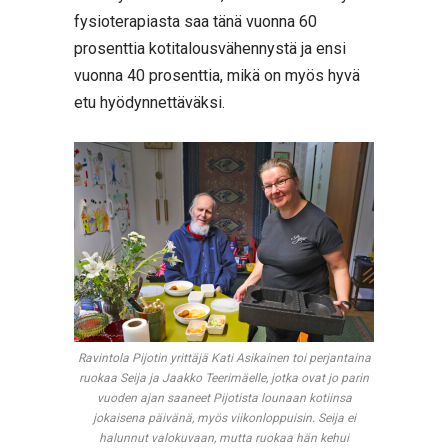
fysioterapiasta saa tänä vuonna 60
prosenttia kotitalousvähennystä ja ensi
vuonna 40 prosenttia, mikä on myös hyvä
etu hyödynnettäväksi.
Ravintola Pijotin yrittäjä Kati Asikainen toi perjantaina
ruokaa Seija ja Jaakko Teerimäelle, jotka ovat jo parin
vuoden ajan saaneet Pijotista lounaan kotiinsa
jokaisena päivänä, myös viikonloppuisin. Seija ei
halunnut valokuvaan, mutta ruokaa hän kehui