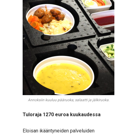
Annoksiin kuuluu pääruoka, salaatti ja jälkiruoka.
Tuloraja 1270 euroa kuukaudessa
Eloisan ikääntyneiden palveluiden