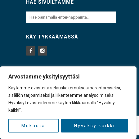
HAE SIVUILTAMME
KÄY TYKKÄÄMÄSSÄ
Arvostamme yksityisyyttäsi
UUSIMMAT
Käytämme evästeitä selauskokemuksesi parantamiseksi,
Terveysaseman tiloista neuvotellaan pian
sisällön tarjoamiseksi ja liikenteemme analysoimiseksi.
5.8.2026
Hyväksyt evästeidemme käytön klikkaamalla ”Hyväksy
Koko Sulkava pimeni sähkökatkon vuoksi
kaikki”.
5.8.2026
Mukauta
Hyväksy kaikki
Mittava seminaari isovihasta Sulkavalla
5.8.2026