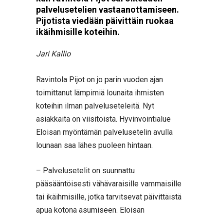
palvelusetelien vastaanottamiseen.
Pijotista viedään päivittäin ruokaa
ikäihmisille koteihin.
Jari Kallio
Ravintola Pijot on jo parin vuoden ajan
toimittanut lämpimiä lounaita ihmisten
koteihin ilman palveluseteleitä. Nyt
asiakkaita on viisitoista. Hyvinvointialue
Eloisan myöntämän palvelusetelin avulla
lounaan saa lähes puoleen hintaan.
– Palvelusetelit on suunnattu
pääsääntöisesti vähävaraisille vammaisille
tai ikäihmisille, jotka tarvitsevat päivittäistä
apua kotona asumiseen. Eloisan