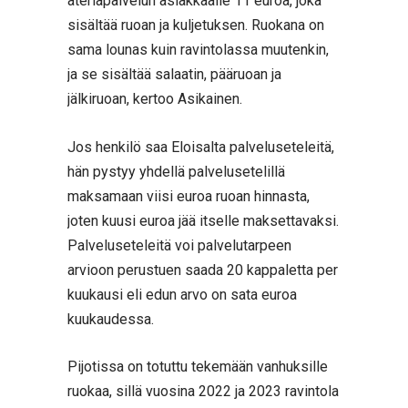
ateriapalvelun asiakkaalle 11 euroa, joka
sisältää ruoan ja kuljetuksen. Ruokana on
sama lounas kuin ravintolassa muutenkin,
ja se sisältää salaatin, pääruoan ja
jälkiruoan, kertoo Asikainen.
Jos henkilö saa Eloisalta palveluseteleitä,
hän pystyy yhdellä palvelusetelillä
maksamaan viisi euroa ruoan hinnasta,
joten kuusi euroa jää itselle maksettavaksi.
Palveluseteleitä voi palvelutarpeen
arvioon perustuen saada 20 kappaletta per
kuukausi eli edun arvo on sata euroa
kuukaudessa.
Pijotissa on totuttu tekemään vanhuksille
ruokaa, sillä vuosina 2022 ja 2023 ravintola