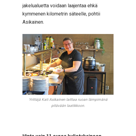
jakelualuetta voidaan laajentaa ehkä
kymmenen kilometrin säteelle, pohtii
Asikainen.
Yrittäjä Kati Asikainen laittaa ruoan lämpimänä
pitävään laatikkoon.