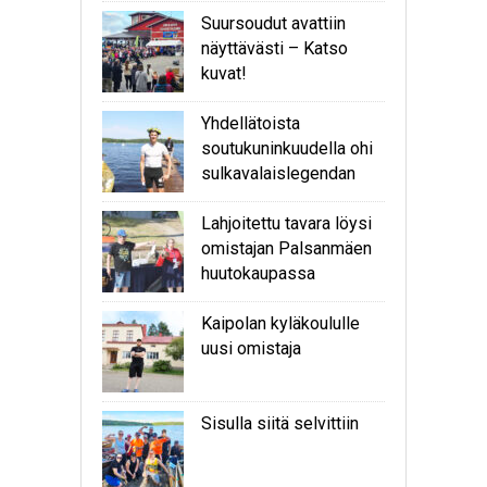
Suursoudut avattiin
näyttävästi – Katso
kuvat!
Yhdellätoista
soutukuninkuudella ohi
sulkavalaislegendan
Lahjoitettu tavara löysi
omistajan Palsanmäen
huutokaupassa
Kaipolan kyläkoululle
uusi omistaja
Sisulla siitä selvittiin