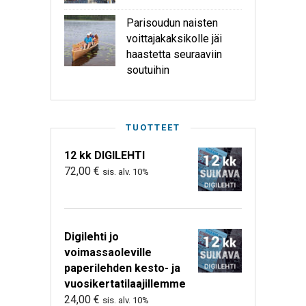
Parisoudun naisten
voittajakaksikolle jäi
haastetta seuraaviin
soutuihin
TUOTTEET
12 kk DIGILEHTI
72,00
€
sis. alv. 10%
Digilehti jo
voimassaoleville
paperilehden kesto- ja
vuosikertatilaajillemme
24,00
€
sis. alv. 10%