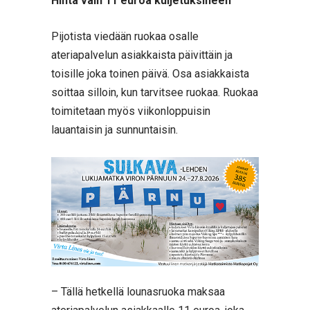
Hinta vain 11 euroa kuljetuksineen
Pijotista viedään ruokaa osalle
ateriapalvelun asiakkaista päivittäin ja
toisille joka toinen päivä. Osa asiakkaista
soittaa silloin, kun tarvitsee ruokaa. Ruokaa
toimitetaan myös viikonloppuisin
lauantaisin ja sunnuntaisin.
– Tällä hetkellä lounasruoka maksaa