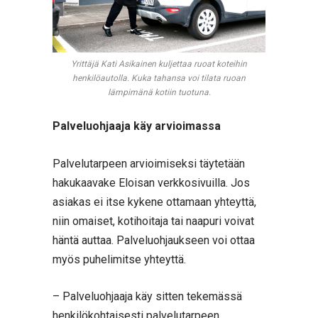
Yrittäjä Kati Asikainen kuljettaa ruoat koteihin
henkilöautolla. Kuka tahansa voi tilata ruoan
lämpimänä kotiin tuotuna.
Palveluohjaaja käy arvioimassa
Palvelutarpeen arvioimiseksi täytetään
hakukaavake Eloisan verkkosivuilla. Jos
asiakas ei itse kykene ottamaan yhteyttä,
niin omaiset, kotihoitaja tai naapuri voivat
häntä auttaa. Palveluohjaukseen voi ottaa
myös puhelimitse yhteyttä.
– Palveluohjaaja käy sitten tekemässä
henkilökohtaisesti palvelutarpeen