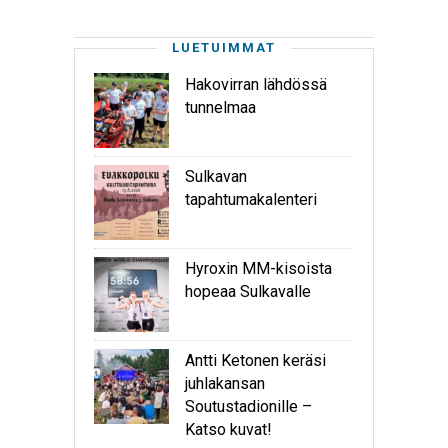
LUETUIMMAT
Hakovirran lähdössä
tunnelmaa
Sulkavan
tapahtumakalenteri
Hyroxin MM-kisoista
hopeaa Sulkavalle
Antti Ketonen keräsi
juhlakansan
Soutustadionille –
Katso kuvat!