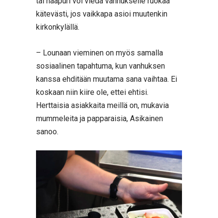
tai naapuri voi viedä vanhukselle ruokaa
kätevästi, jos vaikkapa asioi muutenkin
kirkonkylällä.
– Lounaan vieminen on myös samalla
sosiaalinen tapahtuma, kun vanhuksen
kanssa ehditään muutama sana vaihtaa. Ei
koskaan niin kiire ole, ettei ehtisi.
Herttaisia asiakkaita meillä on, mukavia
mummeleita ja papparaisia, Asikainen
sanoo.