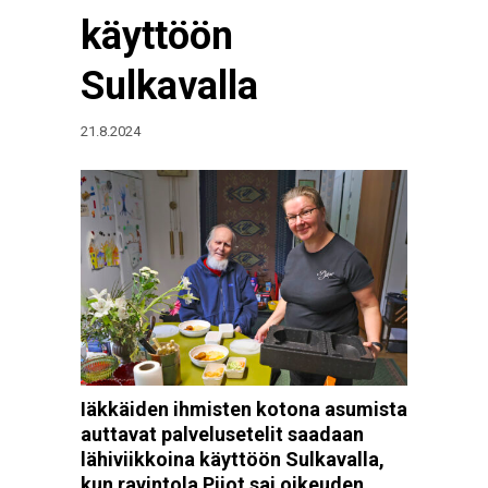
käyttöön
Sulkavalla
21.8.2024
Iäkkäiden ihmisten kotona asumista
auttavat palvelusetelit saadaan
lähiviikkoina käyttöön Sulkavalla,
kun ravintola Pijot sai oikeuden