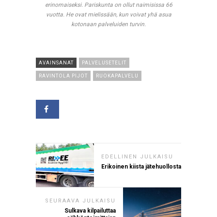
erinomaiseksi. Pariskunta on ollut naimisissa 66
vuotta. He ovat mielissään, kun voivat yhä asua
kotonaan palveluiden turvin.
AVAINSANAT
PALVELUSETELIT
RAVINTOLA PIJOT
RUOKAPALVELU
EDELLINEN JULKAISU
Erikoinen kiista jätehuollosta
SEURAAVA JULKAISU
Sulkava kilpailuttaa