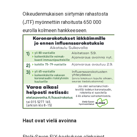
Oikeudenmukaisen siirtymän rahastosta
(JTF) myönnettiin rahoitusta 650 000
eurolla kolmeen hankkeeseen.
Haut ovat vielä avoinna
Etelä-Savon ELY-keskuksen elinkeinot,