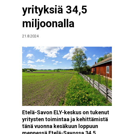
yrityksiä 34,5
miljoonalla
21.8.2024
Etelä-Savon ELY-keskus on tukenut
yritysten toimintaa ja kehittämistä
tänä vuonna kesäkuun loppuun
mennessä Etelä-Savossa 34,5