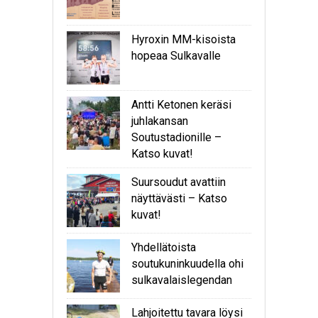
Hyroxin MM-kisoista
hopeaa Sulkavalle
Antti Ketonen keräsi
juhlakansan
Soutustadionille –
Katso kuvat!
Suursoudut avattiin
näyttävästi – Katso
kuvat!
Yhdellätoista
soutukuninkuudella ohi
sulkavalaislegendan
Lahjoitettu tavara löysi