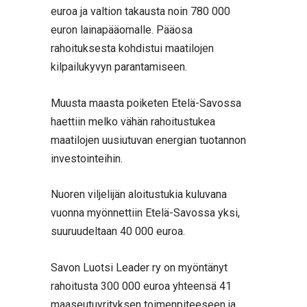
euroa ja valtion takausta noin 780 000
euron lainapääomalle. Pääosa
rahoituksesta kohdistui maatilojen
kilpailukyvyn parantamiseen.
Muusta maasta poiketen Etelä-Savossa
haettiin melko vähän rahoitustukea
maatilojen uusiutuvan energian tuotannon
investointeihin.
Nuoren viljelijän aloitustukia kuluvana
vuonna myönnettiin Etelä-Savossa yksi,
suuruudeltaan 40 000 euroa.
Savon Luotsi Leader ry on myöntänyt
rahoitusta 300 000 euroa yhteensä 41
maaseutuyrityksen toimenpiteeseen ja