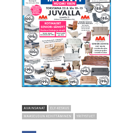
AVAINSANAT
ELY-KESKUS
MAASEUDUN KEHITTÄMINEN
YRITYSTUET