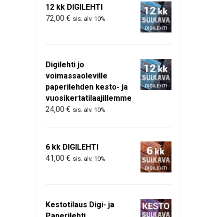
12 kk DIGILEHTI
72,00
€
sis. alv. 10%
Digilehti jo
voimassaoleville
paperilehden kesto- ja
vuosikertatilaajillemme
24,00
€
sis. alv. 10%
6 kk DIGILEHTI
41,00
€
sis. alv. 10%
Kestotilaus Digi- ja
Paperilehti