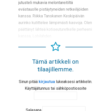
jutusteli mukavia melontareitiltä
evästauolle pistäytyneiden retkeilijöiden
kanssa. Riikka Tanskanen Keskipäivän
aurinko kutittelee lämpimästi kasvoja. Olen
päättänyt lähteä kotiseuturetkelle perheeni
kanssa, Lohilahden
Tämä artikkeli on
tilaajillemme.
Sinun pitää
kirjautua
lukeaksesi artikkelin.
Käyttäjätunnus tai sähköpostiosoite
Salasana