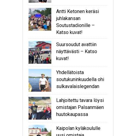
Antti Ketonen keräsi
juhlakansan
Soutustadionille –
Katso kuvat!
Suursoudut avattiin
näyttävästi – Katso
kuvat!
Yhdellätoista
soutukuninkuudella ohi
sulkavalaislegendan
Lahjoitettu tavara löysi
omistajan Palsanmäen
huutokaupassa
Kaipolan kyläkoululle
uusi omistaja