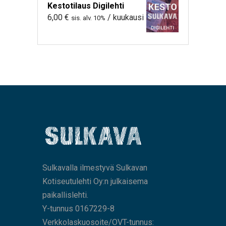
Kestotilaus Digilehti
6,00
€
/ kuukausi
sis. alv. 10%
Sulkavalla ilmestyvä Sulkavan
Kotiseutulehti Oy:n julkaisema
paikallislehti.
Y-tunnus 0167229-8
Verkkolaskuosoite/OVT-tunnus: