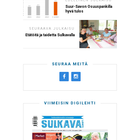
EDELLINEN JULKAISU
Suur-Savon Osuuspankilla
hyvä tulos
SEURAAVA JULKAISU
Etätöitä ja taidetta Sulkavalla
SEURAA MEITÄ
VIIMEISIN DIGILEHTI