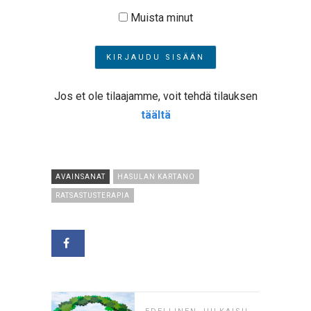
Muista minut
Jos et ole tilaajamme, voit tehdä tilauksen
täältä
AVAINSANAT
HASULAN KARTANO
RATSASTUSTERAPIA