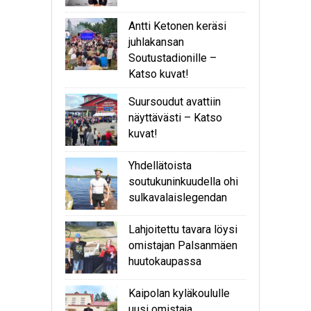
Antti Ketonen keräsi
juhlakansan
Soutustadionille –
Katso kuvat!
Suursoudut avattiin
näyttävästi – Katso
kuvat!
Yhdellätoista
soutukuninkuudella ohi
sulkavalaislegendan
Lahjoitettu tavara löysi
omistajan Palsanmäen
huutokaupassa
Kaipolan kyläkoululle
uusi omistaja