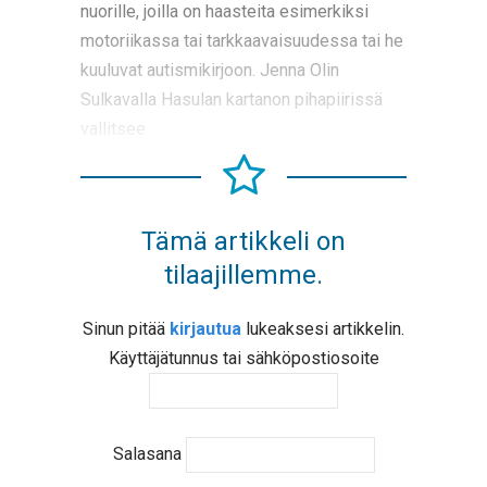
nuorille, joilla on haasteita esimerkiksi
motoriikassa tai tarkkaavaisuudessa tai he
kuuluvat autismikirjoon. Jenna Olin
Sulkavalla Hasulan kartanon pihapiirissä
vallitsee
Tämä artikkeli on
tilaajillemme.
Sinun pitää
kirjautua
lukeaksesi artikkelin.
Käyttäjätunnus tai sähköpostiosoite
Salasana