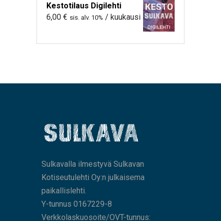
Kestotilaus Digilehti
6,00
€
/ kuukausi
sis. alv. 10%
Sulkavalla ilmestyvä Sulkavan
Kotiseutulehti Oy:n julkaisema
paikallislehti.
Y-tunnus 0167229-8
Verkkolaskuosoite/OVT-tunnus: