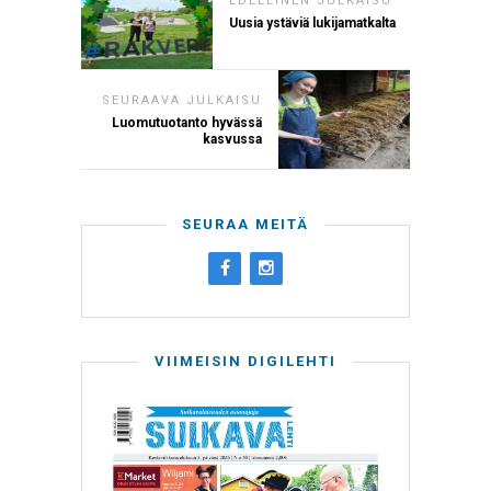
EDELLINEN JULKAISU
Uusia ystäviä lukijamatkalta
SEURAAVA JULKAISU
Luomutuotanto hyvässä
kasvussa
SEURAA MEITÄ
VIIMEISIN DIGILEHTI