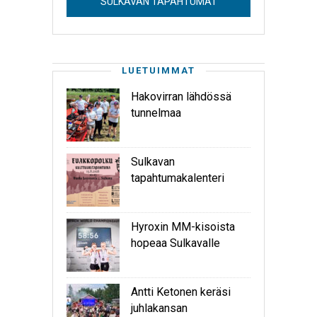
SULKAVAN TAPAHTUMAT
LUETUIMMAT
Hakovirran lähdössä
tunnelmaa
Sulkavan
tapahtumakalenteri
Hyroxin MM-kisoista
hopeaa Sulkavalle
Antti Ketonen keräsi
juhlakansan