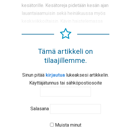
kesätorille. Kesätoreja pidetään kesän ajan
lauantaiaamuisin sekä heinäkuussa myös
keskiviikkoiltaisin. Kävin haistelemassa
Tämä artikkeli on
tilaajillemme.
Sinun pitää
kirjautua
lukeaksesi artikkelin.
Käyttäjätunnus tai sähköpostiosoite
Salasana
Muista minut