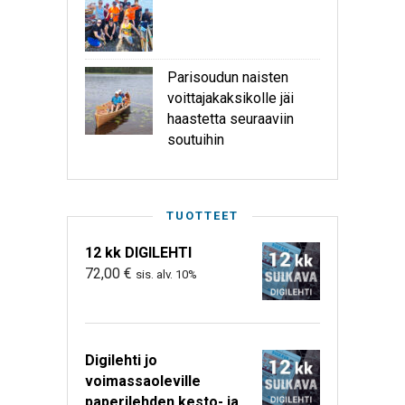
Parisoudun naisten
voittajakaksikolle jäi
haastetta seuraaviin
soutuihin
TUOTTEET
12 kk DIGILEHTI
72,00
€
sis. alv. 10%
Digilehti jo
voimassaoleville
paperilehden kesto- ja