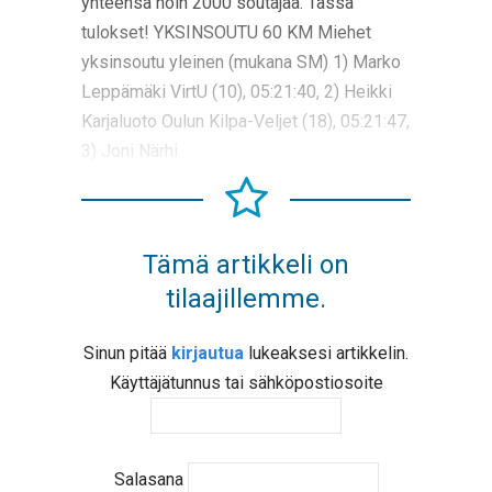
yhteensä noin 2000 soutajaa. Tässä
tulokset! YKSINSOUTU 60 KM Miehet
yksinsoutu yleinen (mukana SM) 1) Marko
Leppämäki VirtU (10), 05:21:40, 2) Heikki
Karjaluoto Oulun Kilpa-Veljet (18), 05:21:47,
3) Joni Närhi
Tämä artikkeli on
tilaajillemme.
Sinun pitää
kirjautua
lukeaksesi artikkelin.
Käyttäjätunnus tai sähköpostiosoite
Salasana