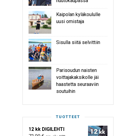
huutokaupassa
Kaipolan kyläkoululle
uusi omistaja
Sisulla siitä selvittiin
Parisoudun naisten
voittajakaksikolle jäi
haastetta seuraaviin
soutuihin
TUOTTEET
12 kk DIGILEHTI