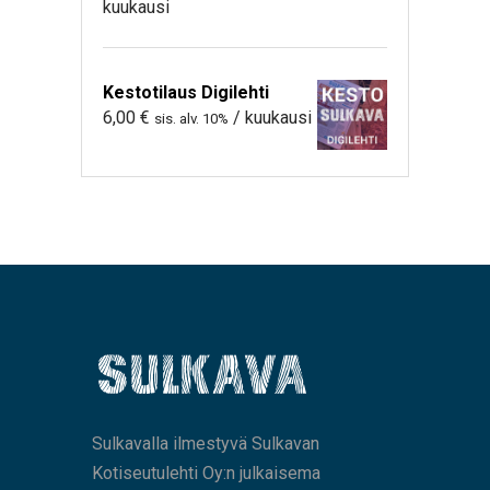
kuukausi
Kestotilaus Digilehti
6,00
€
/ kuukausi
sis. alv. 10%
Sulkavalla ilmestyvä Sulkavan
Kotiseutulehti Oy:n julkaisema