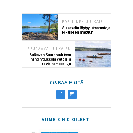
EDELLINEN JULKAISU
Sulkavalta löytyy uimarantoja
jokaiseen makuun
SEURAAVA JULKAISU
Sulkavan Suursouduissa
nähtiin tiukkoja vetoja ja
kovia kamppailuja
SEURAA MEITÄ
VIIMEISIN DIGILEHTI