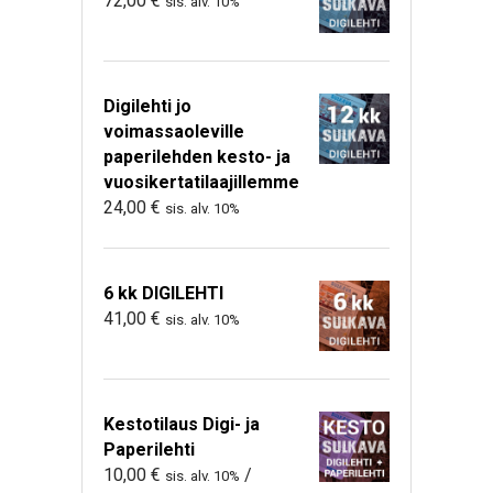
72,00
€
sis. alv. 10%
Digilehti jo
voimassaoleville
paperilehden kesto- ja
vuosikertatilaajillemme
24,00
€
sis. alv. 10%
6 kk DIGILEHTI
41,00
€
sis. alv. 10%
Kestotilaus Digi- ja
Paperilehti
10,00
€
/
sis. alv. 10%