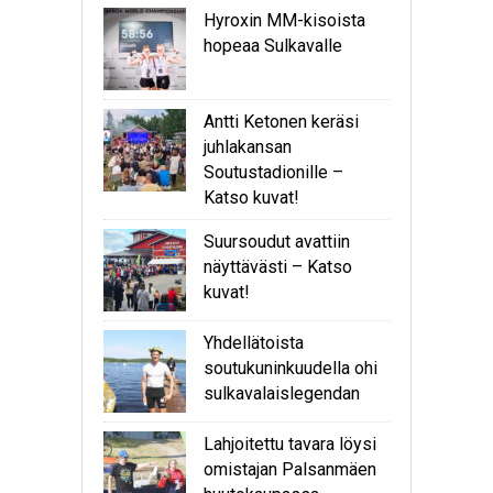
Hyroxin MM-kisoista
hopeaa Sulkavalle
Antti Ketonen keräsi
juhlakansan
Soutustadionille –
Katso kuvat!
Suursoudut avattiin
näyttävästi – Katso
kuvat!
Yhdellätoista
soutukuninkuudella ohi
sulkavalaislegendan
Lahjoitettu tavara löysi
omistajan Palsanmäen