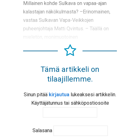
Millainen kohde Sulkava on vapaa-ajan
kalastajan näkökulmasta? –Erinomainen,
vastaa Sulkavan Vapa-Veikkojen
puheenjohtaja Matti Qvintus. – Täällä on
mieletön, monimuotoinen
Tämä artikkeli on
tilaajillemme.
Sinun pitää
kirjautua
lukeaksesi artikkelin.
Käyttäjätunnus tai sähköpostiosoite
Salasana