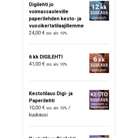
Digilehti jo
voimassaoleville
paperilehden kesto- ja
vuosikertatilaajillemme
24,00
€
sis. alv. 10%
6 kk DIGILEHTI
41,00
€
sis. alv. 10%
Kestotilaus Digi- ja
Paperilehti
10,00
€
/
sis. alv. 10%
kuukausi