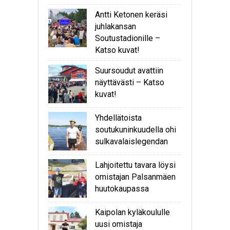
Antti Ketonen keräsi
juhlakansan
Soutustadionille –
Katso kuvat!
Suursoudut avattiin
näyttävästi – Katso
kuvat!
Yhdellätoista
soutukuninkuudella ohi
sulkavalaislegendan
Lahjoitettu tavara löysi
omistajan Palsanmäen
huutokaupassa
Kaipolan kyläkoululle
uusi omistaja