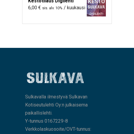
Kestotilaus Digilehti
6,00
€
/ kuukausi
sis. alv. 10%
Sulkavalla ilmestyvä Sulkavan
Kotiseutulehti Oy:n julkaisema
paikallislehti.
Y-tunnus 0167229-8
Verkkolaskuosoite/OVT-tunnus: