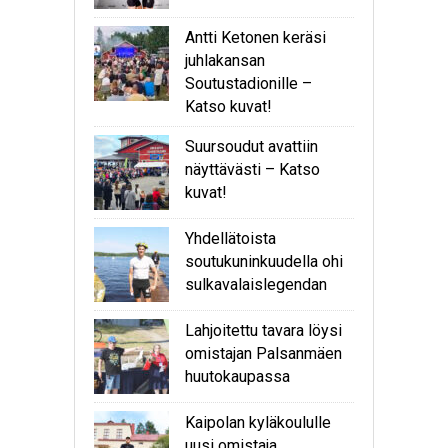
Antti Ketonen keräsi
juhlakansan
Soutustadionille –
Katso kuvat!
Suursoudut avattiin
näyttävästi – Katso
kuvat!
Yhdellätoista
soutukuninkuudella ohi
sulkavalaislegendan
Lahjoitettu tavara löysi
omistajan Palsanmäen
huutokaupassa
Kaipolan kyläkoululle
uusi omistaja