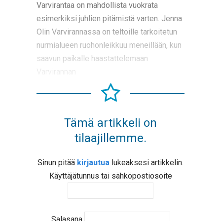
Varvirantaa on mahdollista vuokrata
esimerkiksi juhlien pitämistä varten. Jenna
Olin Varvirannassa on teltoille tarkoitetun
nurmialueen ruohonleikkuu meneillään, kun
saavun paikalle haastattelemaan
Varvirannan
Tämä artikkeli on
tilaajillemme.
Sinun pitää
kirjautua
lukeaksesi artikkelin.
Käyttäjätunnus tai sähköpostiosoite
Salasana