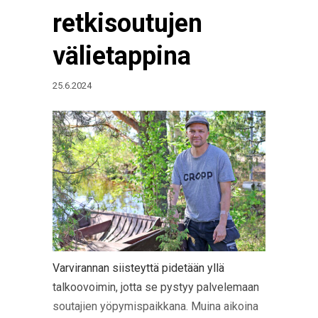
retkisoutujen
välietappina
25.6.2024
Varvirannan siisteyttä pidetään yllä
talkoovoimin, jotta se pystyy palvelemaan
soutajien yöpymispaikkana. Muina aikoina