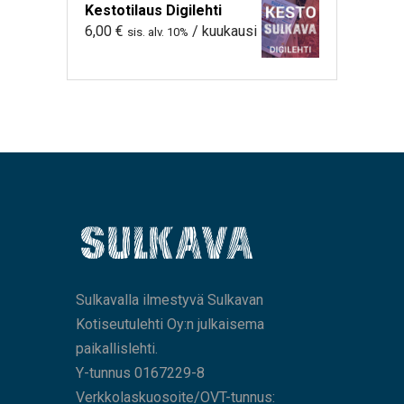
Kestotilaus Digilehti
6,00
€
/ kuukausi
sis. alv. 10%
Sulkavalla ilmestyvä Sulkavan
Kotiseutulehti Oy:n julkaisema
paikallislehti.
Y-tunnus 0167229-8
Verkkolaskuosoite/OVT-tunnus: