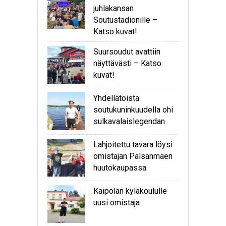
juhlakansan
Soutustadionille –
Katso kuvat!
Suursoudut avattiin
näyttävästi – Katso
kuvat!
Yhdellätoista
soutukuninkuudella ohi
sulkavalaislegendan
Lahjoitettu tavara löysi
omistajan Palsanmäen
huutokaupassa
Kaipolan kyläkoululle
uusi omistaja