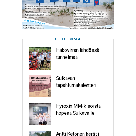
LUETUIMMAT
Hakovirran lähdössä
tunnelmaa
Sulkavan
tapahtumakalenteri
Hyroxin MM-kisoista
hopeaa Sulkavalle
Antti Ketonen keräsi