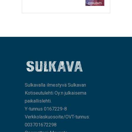
Sulkavalla ilmestyvä Sulkavan
Kotiseutulehti Oy:n julkaisema
paikallislehti.
Y-tunnus 0167229-8
Verkkolaskuosoite/OVT-tunnus:
003701672298