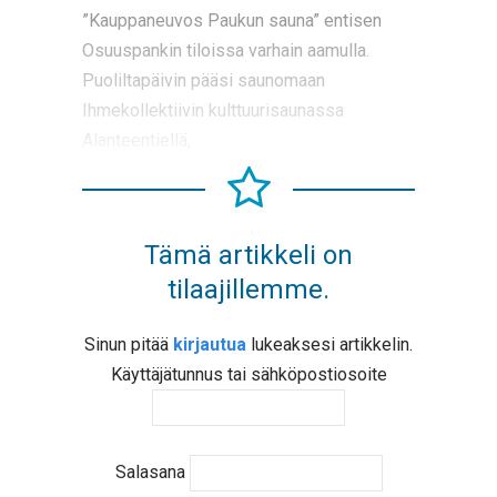
”Kauppaneuvos Paukun sauna” entisen
Osuuspankin tiloissa varhain aamulla.
Puoliltapäivin pääsi saunomaan
Ihmekollektiivin kulttuurisaunassa
Alanteentiellä,
Tämä artikkeli on
tilaajillemme.
Sinun pitää
kirjautua
lukeaksesi artikkelin.
Käyttäjätunnus tai sähköpostiosoite
Salasana