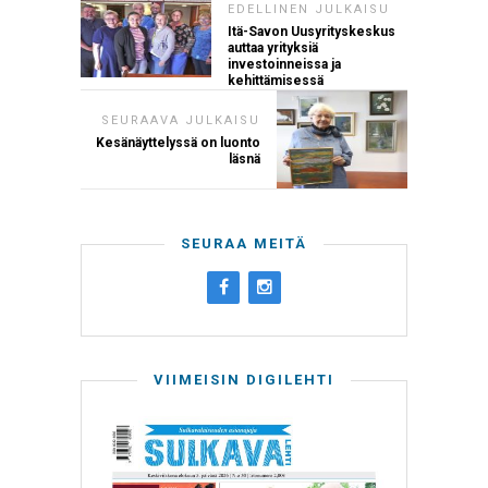
EDELLINEN JULKAISU
Itä-Savon Uusyrityskeskus
auttaa yrityksiä
investoinneissa ja
kehittämisessä
SEURAAVA JULKAISU
Kesänäyttelyssä on luonto
läsnä
SEURAA MEITÄ
VIIMEISIN DIGILEHTI