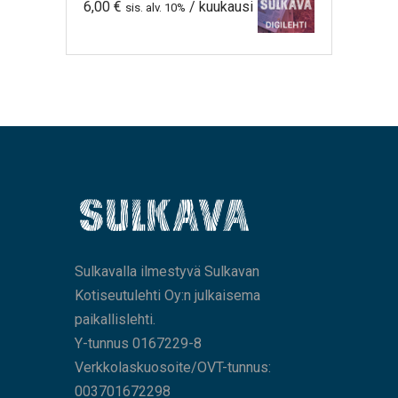
6,00
€
/ kuukausi
sis. alv. 10%
Sulkavalla ilmestyvä Sulkavan
Kotiseutulehti Oy:n julkaisema
paikallislehti.
Y-tunnus 0167229-8
Verkkolaskuosoite/OVT-tunnus:
003701672298