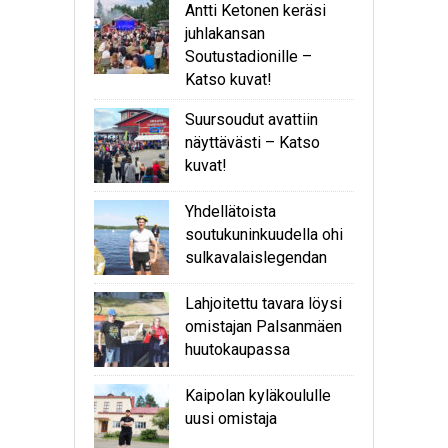
Antti Ketonen keräsi
juhlakansan
Soutustadionille –
Katso kuvat!
Suursoudut avattiin
näyttävästi – Katso
kuvat!
Yhdellätoista
soutukuninkuudella ohi
sulkavalaislegendan
Lahjoitettu tavara löysi
omistajan Palsanmäen
huutokaupassa
Kaipolan kyläkoululle
uusi omistaja