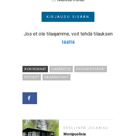
Jos et ole tilaajamme, voit tehdä tilauksen
täältä
AVAINSANAT
HARRASTUS
PUUHATEHTÄVÄT
RISTIKOT
SANARISTIKOT
EDELLINEN JULKAISU
Monipuolisia