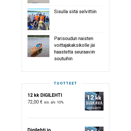
Sisulla siitä selvittiin
Parisoudun naisten
voittajakaksikolle jäi
haastetta seuraaviin
soutuihin
TUOTTEET
12 kk DIGILEHTI
72,00
€
sis. alv. 10%
Digilehti jo