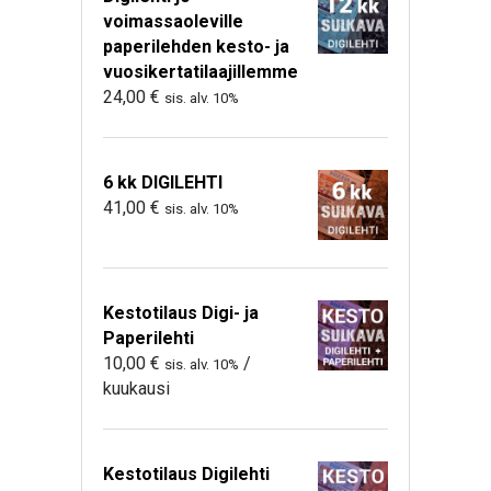
voimassaoleville
paperilehden kesto- ja
vuosikertatilaajillemme
24,00
€
sis. alv. 10%
6 kk DIGILEHTI
41,00
€
sis. alv. 10%
Kestotilaus Digi- ja
Paperilehti
10,00
€
/
sis. alv. 10%
kuukausi
Kestotilaus Digilehti