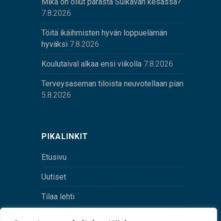
Mikä on ollut parasta Sulkavan kesässä?
7.8.2026
Töitä ikäihmisten hyvän loppuelämän
hyväksi
7.8.2026
Koulutaival alkaa ensi viikolla
7.8.2026
Terveysaseman tiloista neuvotellaan pian
5.8.2026
PIKALINKIT
Etusivu
Uutiset
Tilaa lehti
Yhteystiedot