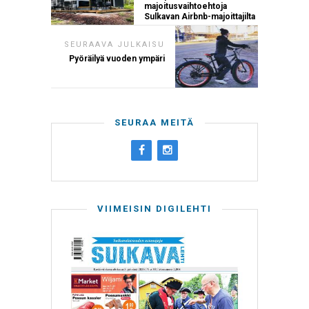
majoitusvaihtoehtoja
Sulkavan Airbnb-majoittajilta
SEURAAVA JULKAISU
Pyöräilyä vuoden ympäri
SEURAA MEITÄ
VIIMEISIN DIGILEHTI