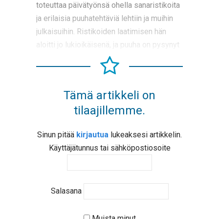
toteuttaa päivätyönsä ohella sanaristikoita
ja erilaisia puuhatehtäviä lehtiin ja muihin
julkaisuihin. Ristikoiden laatimisen hän
aloitti jo lukioikäisenä, ja puuha on pysynyt
Tämä artikkeli on
tilaajillemme.
Sinun pitää
kirjautua
lukeaksesi artikkelin.
Käyttäjätunnus tai sähköpostiosoite
Salasana
Muista minut