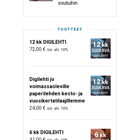
soutuihin
TUOTTEET
12 kk DIGILEHTI
72,00
€
sis. alv. 10%
Digilehti jo
voimassaoleville
paperilehden kesto- ja
vuosikertatilaajillemme
24,00
€
sis. alv. 10%
6 kk DIGILEHTI
41,00
€
sis. alv. 10%