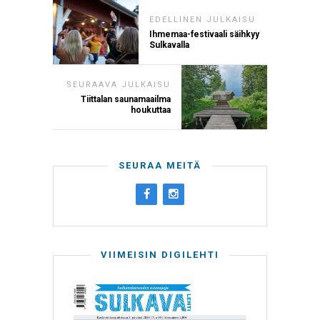
EDELLINEN JULKAISU
Ihmemaa-festivaali säihkyy
Sulkavalla
SEURAAVA JULKAISU
Tiittalan saunamaailma
houkuttaa
SEURAA MEITÄ
VIIMEISIN DIGILEHTI