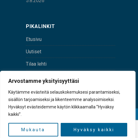
5.8.2026
PIKALINKIT
Etusivu
Uutiset
Tilaa lehti
Yhteystiedot
Arvostamme yksityisyyttäsi
Digilehti
Käytämme evästeitä selauskokemuksesi parantamiseksi,
sisällön tarjoamiseksi ja liikenteemme analysoimiseksi.
Hyväksyt evästeidemme käytön klikkaamalla ”Hyväksy
kaikki”.
© Sulkava-lehti • Sulkavan Kotiseutulehti Oy • Y-
tunnus 0167229-8
Mukauta
Hyväksy kaikki
TAKAISIN YLÖS