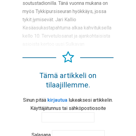
soutustadionilla. Tänä vuonna mukana on
myös Tykkipursiseuran hyökkäys, jossa
tykit jymisevät. Jari Kallio
Kesäasukastapahtuma alkaa kahvituksella
kello 10. Tervetulosanat ja ajankohtaisista
asioista kertoo uusi Sulkavan
Tämä artikkeli on
tilaajillemme.
Sinun pitää
kirjautua
lukeaksesi artikkelin.
Käyttäjätunnus tai sähköpostiosoite
Salasana