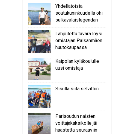
Yhdellätoista
soutukuninkuudella ohi
sulkavalaislegendan
Lahjoitettu tavara löysi
omistajan Palsanmäen
huutokaupassa
Kaipolan kyläkoululle
uusi omistaja
Sisulla siitä selvittiin
Parisoudun naisten
voittajakaksikolle jäi
haastetta seuraaviin