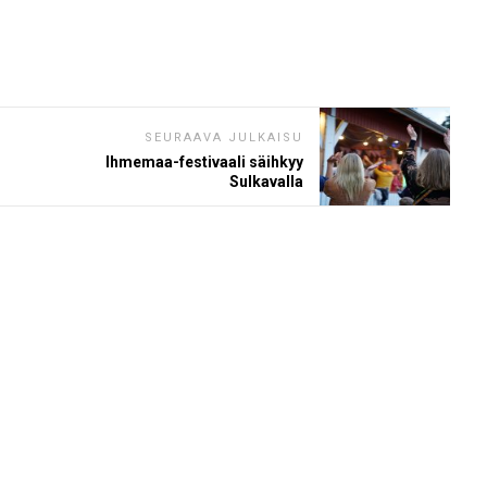
SEURAAVA JULKAISU
Ihmemaa-festivaali säihkyy
Sulkavalla