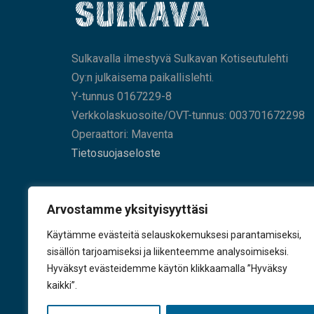
Sulkavalla ilmestyvä Sulkavan Kotiseutulehti
Oy:n julkaisema paikallislehti.
Y-tunnus 0167229-8
Verkkolaskuosoite/OVT-tunnus: 003701672298
Operaattori: Maventa
Tietosuojaseloste
HAE SIVUILTAMME
Arvostamme yksityisyyttäsi
Käytämme evästeitä selauskokemuksesi parantamiseksi,
sisällön tarjoamiseksi ja liikenteemme analysoimiseksi.
Hyväksyt evästeidemme käytön klikkaamalla ”Hyväksy
KÄY TYKKÄÄMÄSSÄ
kaikki”.