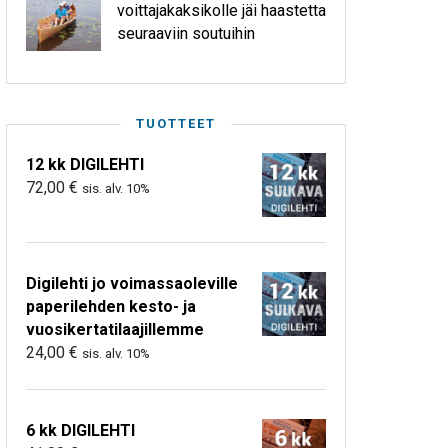
voittajakaksikolle jäi haastetta
seuraaviin soutuihin
TUOTTEET
12 kk DIGILEHTI
72,00
€
sis. alv. 10%
Digilehti jo voimassaoleville
paperilehden kesto- ja
vuosikertatilaajillemme
24,00
€
sis. alv. 10%
6 kk DIGILEHTI