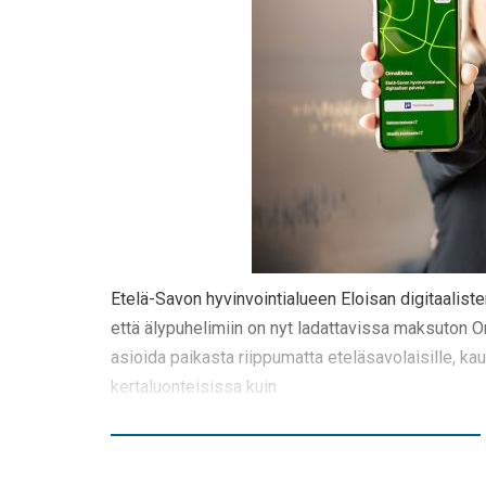
Etelä-Savon hyvinvointialueen Eloisan digitaalist
että älypuhelimiin on nyt ladattavissa maksuton 
asioida paikasta riippumatta eteläsavolaisille, kaus
kertaluonteisissa kuin