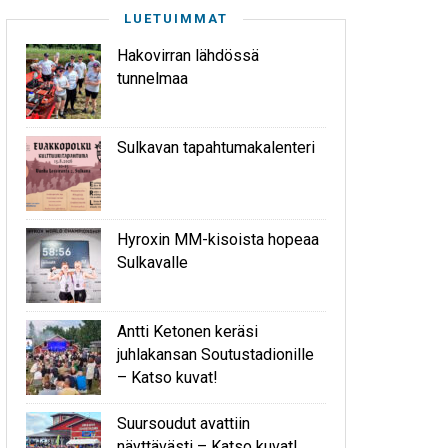
LUETUIMMAT
Hakovirran lähdössä
tunnelmaa
Sulkavan tapahtumakalenteri
Hyroxin MM-kisoista hopeaa
Sulkavalle
Antti Ketonen keräsi
juhlakansan Soutustadionille
– Katso kuvat!
Suursoudut avattiin
näyttävästi – Katso kuvat!