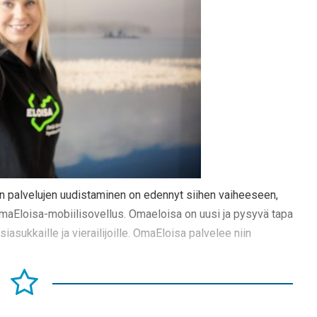
en palvelujen uudistaminen on edennyt siihen vaiheeseen,
OmaEloisa-mobiilisovellus. Omaeloisa on uusi ja pysyvä tapa
iasukkaille ja vierailijoille. OmaEloisa palvelee niin