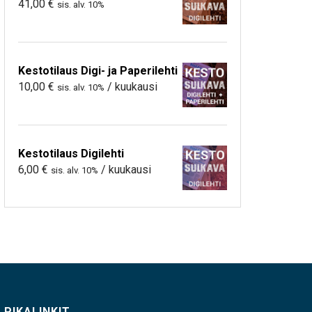
41,00
€
sis. alv. 10%
Kestotilaus Digi- ja Paperilehti
10,00
€
/ kuukausi
sis. alv. 10%
Kestotilaus Digilehti
6,00
€
/ kuukausi
sis. alv. 10%
PIKALINKIT