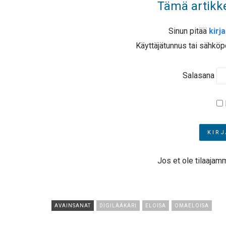
Tämä artikke
Sinun pitää
kirj
Käyttäjätunnus tai sähköp
Salasana
Jos et ole tilaajam
AVAINSANAT
DIGILÄÄKÄRI
ELOISA
OMAELOISA