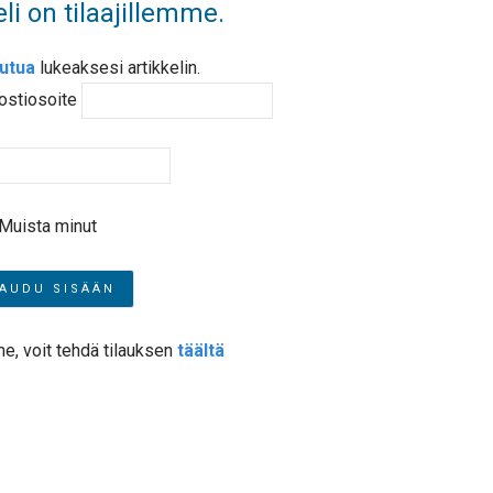
li on tilaajillemme.
autua
lukeaksesi artikkelin.
ostiosoite
Muista minut
me, voit tehdä tilauksen
täältä