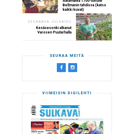
Aikamatka 1700-luvulle
Bellmanin tahdissa (katso
kaikki kuvat)
SEURAAVA JULKAISU
Kesäsesonki alkanut
Varosen Puutarhalla
SEURAA MEITÄ
VIIMEISIN DIGILEHTI