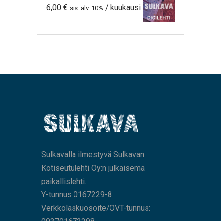
6,00
€
/ kuukausi
sis. alv. 10%
Sulkavalla ilmestyvä Sulkavan
Kotiseutulehti Oy:n julkaisema
paikallislehti.
Y-tunnus 0167229-8
Verkkolaskuosoite/OVT-tunnus: