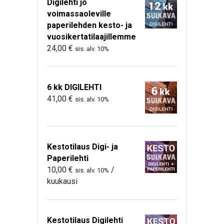
Digilehti jo
voimassaoleville
paperilehden kesto- ja
vuosikertatilaajillemme
24,00
€
sis. alv. 10%
6 kk DIGILEHTI
41,00
€
sis. alv. 10%
Kestotilaus Digi- ja
Paperilehti
10,00
€
/
sis. alv. 10%
kuukausi
Kestotilaus Digilehti