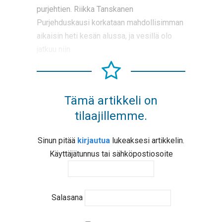
purjehtien. Riikka Tanskanen
Purjehduskausi korkataan mahdollisimman
aikaisin heti kesän alussa, ja vesillä olo
jatkuu niin
Tämä artikkeli on
tilaajillemme.
Sinun pitää
kirjautua
lukeaksesi artikkelin.
Käyttäjätunnus tai sähköpostiosoite
Salasana