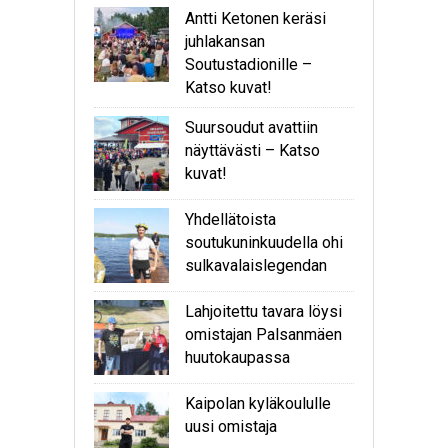
Antti Ketonen keräsi
juhlakansan
Soutustadionille –
Katso kuvat!
Suursoudut avattiin
näyttävästi – Katso
kuvat!
Yhdellätoista
soutukuninkuudella ohi
sulkavalaislegendan
Lahjoitettu tavara löysi
omistajan Palsanmäen
huutokaupassa
Kaipolan kyläkoululle
uusi omistaja