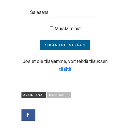
Salasana
Muista minut
Jos et ole tilaajamme, voit tehdä tilauksen
täältä
AVAINSANAT
MOTOCROSS