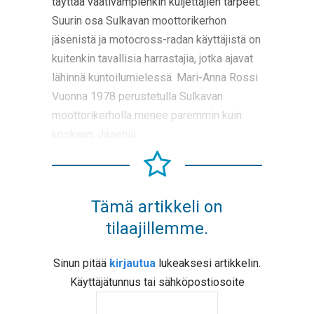
täyttää vaativampienkin kuljettajien tarpeet.
Suurin osa Sulkavan moottorikerhon
jäsenistä ja motocross-radan käyttäjistä on
kuitenkin tavallisia harrastajia, jotka ajavat
lähinnä kuntoilumielessä. Mari-Anna Rossi
Vuonna 1978 perustetulla Sulkavan
moottorikerholla menee paremmin kuin
koskaan. Jäseniä
Tämä artikkeli on
tilaajillemme.
Sinun pitää
kirjautua
lukeaksesi artikkelin.
Käyttäjätunnus tai sähköpostiosoite