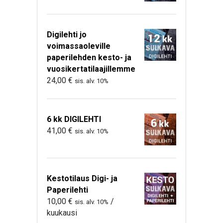
Digilehti jo
voimassaoleville
paperilehden kesto- ja
vuosikertatilaajillemme
24,00
€
sis. alv. 10%
6 kk DIGILEHTI
41,00
€
sis. alv. 10%
Kestotilaus Digi- ja
Paperilehti
10,00
€
/
sis. alv. 10%
kuukausi