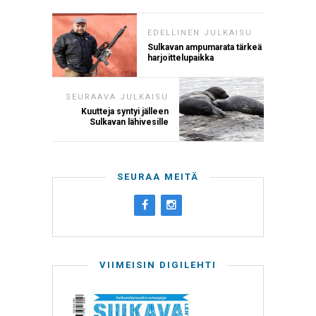
EDELLINEN JULKAISU
Sulkavan ampumarata tärkeä
harjoittelupaikka
SEURAAVA JULKAISU
Kuutteja syntyi jälleen
Sulkavan lähivesille
SEURAA MEITÄ
VIIMEISIN DIGILEHTI