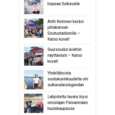
hopeaa Sulkavalle
Antti Ketonen keräsi
juhlakansan
Soutustadionille –
Katso kuvat!
Suursoudut avattiin
näyttävästi – Katso
kuvat!
Yhdellätoista
soutukuninkuudella ohi
sulkavalaislegendan
Lahjoitettu tavara löysi
omistajan Palsanmäen
huutokaupassa