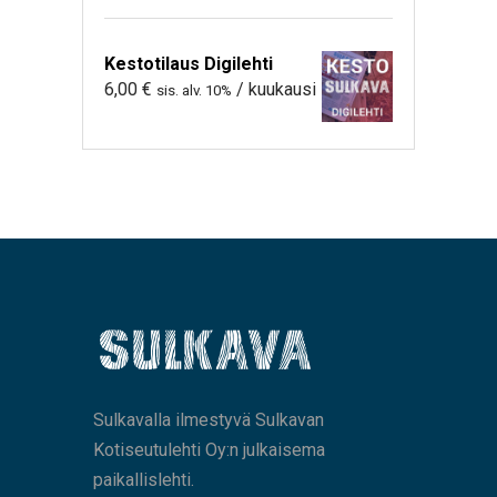
Kestotilaus Digilehti
6,00
€
/ kuukausi
sis. alv. 10%
Sulkavalla ilmestyvä Sulkavan
Kotiseutulehti Oy:n julkaisema
paikallislehti.