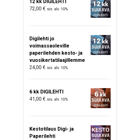
12 kk DIGILEHTI
72,00
€
sis. alv. 10%
Digilehti jo
voimassaoleville
paperilehden kesto- ja
vuosikertatilaajillemme
24,00
€
sis. alv. 10%
6 kk DIGILEHTI
41,00
€
sis. alv. 10%
Kestotilaus Digi- ja
Paperilehti