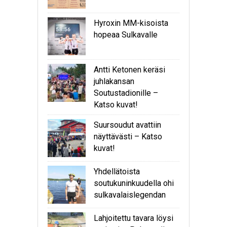
Hyroxin MM-kisoista
hopeaa Sulkavalle
Antti Ketonen keräsi
juhlakansan
Soutustadionille –
Katso kuvat!
Suursoudut avattiin
näyttävästi – Katso
kuvat!
Yhdellätoista
soutukuninkuudella ohi
sulkavalaislegendan
Lahjoitettu tavara löysi