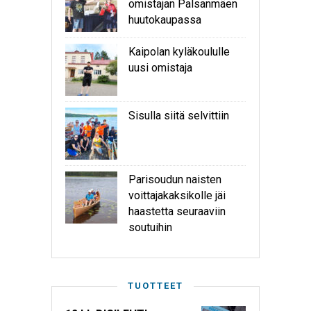
omistajan Palsanmäen
huutokaupassa
Kaipolan kyläkoululle
uusi omistaja
Sisulla siitä selvittiin
Parisoudun naisten
voittajakaksikolle jäi
haastetta seuraaviin
soutuihin
TUOTTEET