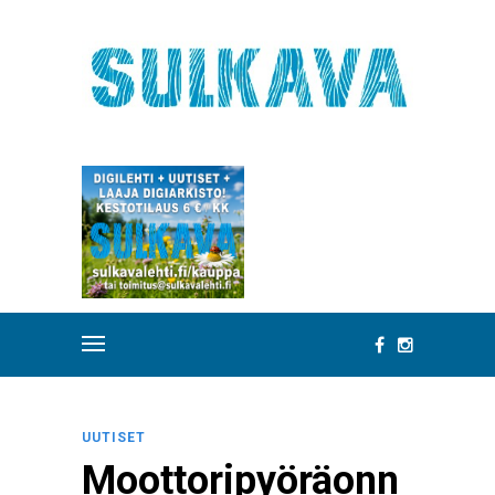
UUTISET
Moottoripyöräonn