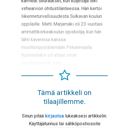
karmeat seuraukset, kun kuljettaja teki
virhearvion ohitustilanteessa. Hän kertoi
liikenneturvallisuudesta Sulkavan koulun
oppilaille. Matti Marjamäki oli 23-vuotias
ammattikorkeakoulun opiskelija, kun hän
lähti kaverinsa kanssa
moottoripyöräilemään Pirkanmaalla.
Kummallakin oli allaan omat
moottoripyörät, eikä
Tämä artikkeli on
tilaajillemme.
Sinun pitää
kirjautua
lukeaksesi artikkelin.
Käyttäjätunnus tai sähköpostiosoite