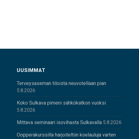
UUSIMMAT
Terveysaseman tiloista neuvotellaan pian
5.8.2026
Koko Sulkava pimeni sähkökatkon vuoksi
5.8.2026
Mittava seminaari isovihasta Sulkavalla
5.8.2026
Oopperakurssilla harjoiteltiin koelauluja varten