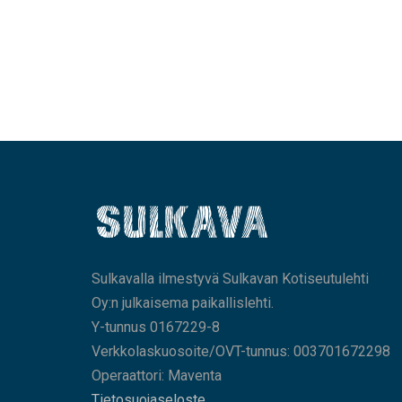
Sulkavalla ilmestyvä Sulkavan Kotiseutulehti
Oy:n julkaisema paikallislehti.
Y-tunnus 0167229-8
Verkkolaskuosoite/OVT-tunnus: 003701672298
Operaattori: Maventa
Tietosuojaseloste