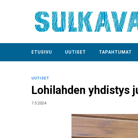
ETUSIVU
UUTISET
TAPAHTUMAT
UUTISET
Lohilahden yhdistys j
7.5.2024