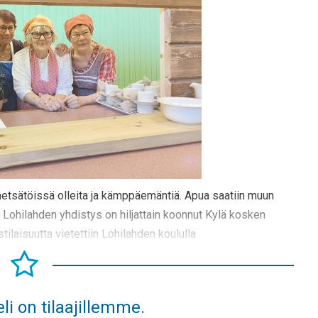
 metsätöissä olleita ja kämppäemäntiä. Apua saatiin muun
n Lohilahden yhdistys on hiljattain koonnut Kylä kosken
istilaisuutta vietettiin Lohilahden koululla
li on tilaajillemme.