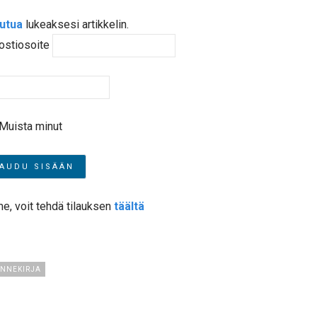
autua
lukeaksesi artikkelin.
ostiosoite
Muista minut
me, voit tehdä tilauksen
täältä
INNEKIRJA