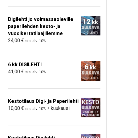
Digilehti jo voimassaoleville
paperilehden kesto- ja
vuosikertatilaajillemme
24,00
€
sis. alv. 10%
6 kk DIGILEHTI
41,00
€
sis. alv. 10%
Kestotilaus Digi- ja Paperilehti
10,00
€
/ kuukausi
sis. alv. 10%
Kestotilaus Digilehti