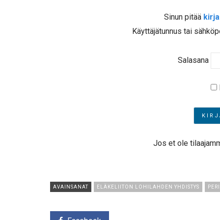
Sinun pitää
kirj
Käyttäjätunnus tai sähköp
Salasana
Jos et ole tilaajam
AVAINSANAT
ELÄKELIITON LOHILAHDEN YHDISTYS
PER