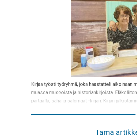
Kirjaa työsti työryhmä, joka haastatteli aikoinaan
muassa museoista ja historiankirjoista. Eläkeliito
partaalla, saha ja salomaat -kirjan. Kirjan julkistam
Tämä artikke