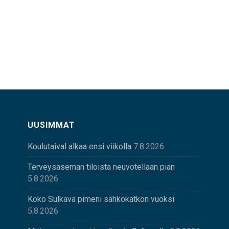
UUSIMMAT
Koulutaival alkaa ensi viikolla
7.8.2026
Terveysaseman tiloista neuvotellaan pian
5.8.2026
Koko Sulkava pimeni sähkökatkon vuoksi
5.8.2026