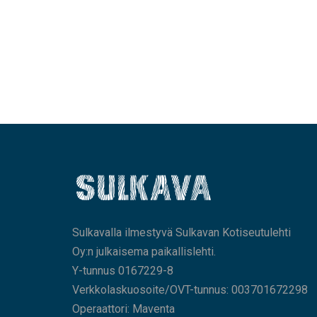
Sulkavalla ilmestyvä Sulkavan Kotiseutulehti
Oy:n julkaisema paikallislehti.
Y-tunnus 0167229-8
Verkkolaskuosoite/OVT-tunnus: 003701672298
Operaattori: Maventa