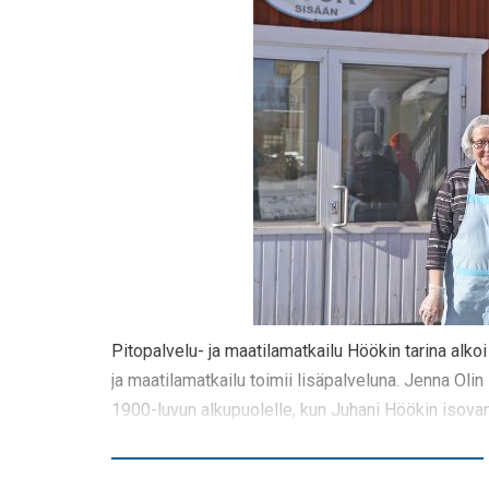
Pitopalvelu- ja maatilamatkailu Höökin tarina alkoi
ja maatilamatkailu toimii lisäpalveluna. Jenna Olin
1900-luvun alkupuolelle, kun Juhani Höökin isov