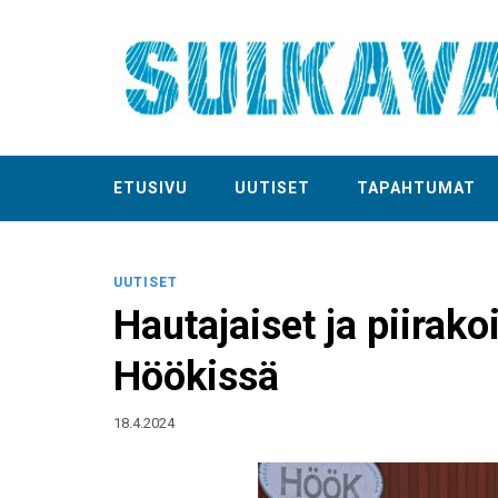
ETUSIVU
UUTISET
TAPAHTUMAT
UUTISET
Hautajaiset ja piirako
Höökissä
18.4.2024