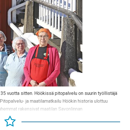
 35 vuotta sitten. Höökissä pitopalvelu on suurin työllistäjä
 Pitopalvelu- ja maatilamatkailu Höökin historia ulottuu
anhemmat rakensivat maatilan Savonlinnan