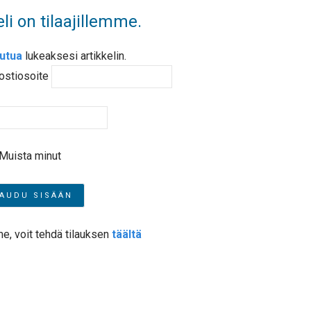
li on tilaajillemme.
autua
lukeaksesi artikkelin.
ostiosoite
Muista minut
me, voit tehdä tilauksen
täältä