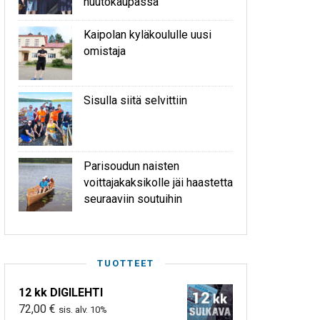
huutokaupassa
Kaipolan kyläkoululle uusi
omistaja
Sisulla siitä selvittiin
Parisoudun naisten
voittajakaksikolle jäi haastetta
seuraaviin soutuihin
TUOTTEET
12 kk DIGILEHTI
72,00
€
sis. alv. 10%