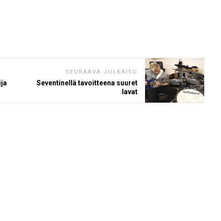
SEURAAVA JULKAISU
ija
Seventinellä tavoitteena suuret
lavat