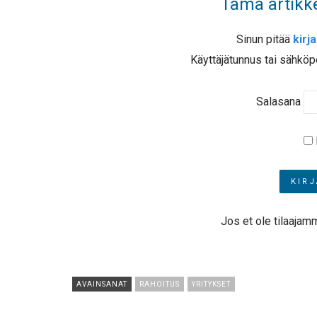
Tämä artikke
Sinun pitää
kirj
Käyttäjätunnus tai sähköp
Salasana
Jos et ole tilaajam
AVAINSANAT
RAHOITUS
YRITYKSET