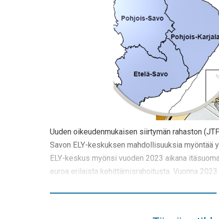
Uuden oikeudenmukaisen siirtymän rahaston (JTF) 
Savon ELY-keskuksen mahdollisuuksia myöntää yrit
ELY-keskus myönsi vuoden 2023 aikana itäsuomalais
euroa erilaista kehittämisrahoitusta. Vuonna 2023