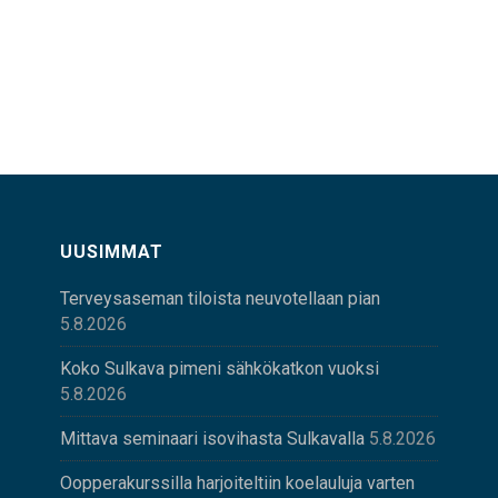
UUSIMMAT
Terveysaseman tiloista neuvotellaan pian
5.8.2026
Koko Sulkava pimeni sähkökatkon vuoksi
5.8.2026
Mittava seminaari isovihasta Sulkavalla
5.8.2026
Oopperakurssilla harjoiteltiin koelauluja varten