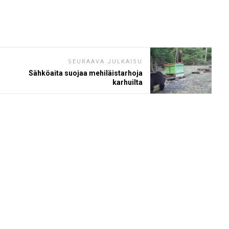
SEURAAVA JULKAISU
Sähköaita suojaa mehiläistarhoja
karhuilta