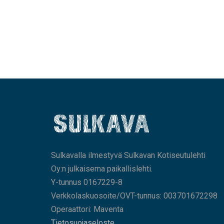
Sulkavalla ilmestyvä Sulkavan Kotiseutulehti
Oy:n julkaisema paikallislehti.
Y-tunnus 0167229-8
Verkkolaskuosoite/OVT-tunnus: 003701672298
Operaattori: Maventa
Tietosuojaseloste