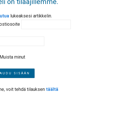
li on tilaajillemme.
autua
lukeaksesi artikkelin.
ostiosoite
Muista minut
me, voit tehdä tilauksen
täältä