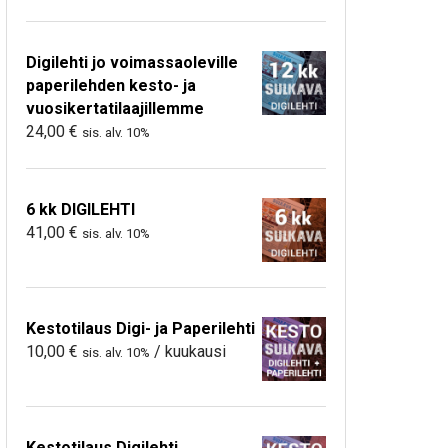
Digilehti jo voimassaoleville
paperilehden kesto- ja
vuosikertatilaajillemme
24,00
€
sis. alv. 10%
6 kk DIGILEHTI
41,00
€
sis. alv. 10%
Kestotilaus Digi- ja Paperilehti
10,00
€
/ kuukausi
sis. alv. 10%
Kestotilaus Digilehti