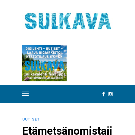
UUTISET
Etämetsänomistaji