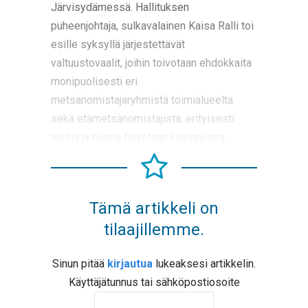
Järvisydämessä. Hallituksen
puheenjohtaja, sulkavalainen Kaisa Ralli toi
esille syksyllä järjestettävät
valtuustovaalit, joihin toivotaan ehdokkaita
monipuolisesti eri
metsänomistajaryhmistä toimialueelta
sekä etämetsänomistajista, erityisesti
naisia ja nuoria toivotaan kasvavissa
Tämä artikkeli on
tilaajillemme.
Sinun pitää
kirjautua
lukeaksesi artikkelin.
Käyttäjätunnus tai sähköpostiosoite