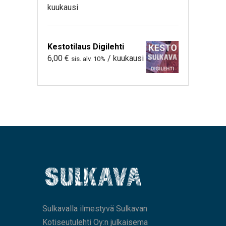
kuukausi
Kestotilaus Digilehti
6,00
€
/ kuukausi
sis. alv. 10%
Sulkavalla ilmestyvä Sulkavan
Kotiseutulehti Oy:n julkaisema