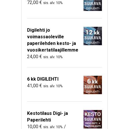
72,00
€
sis. alv. 10%
Digilehti jo
voimassaoleville
paperilehden kesto- ja
vuosikertatilaajillemme
24,00
€
sis. alv. 10%
6 kk DIGILEHTI
41,00
€
sis. alv. 10%
Kestotilaus Digi- ja
Paperilehti
10,00
€
/
sis. alv. 10%