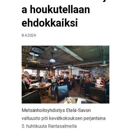
a houkutellaan
ehdokkaiksi
8.4.2024
Metsänhoitoyhdistys Etelä-Savon
valtuusto piti kevätkokouksen perjantaina
5. huhtikuuta Rantasalmella