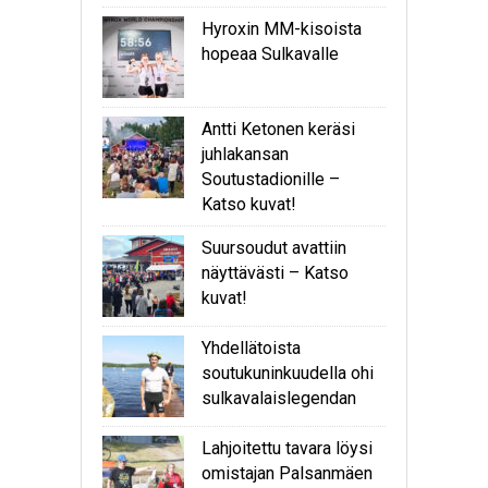
Hyroxin MM-kisoista
hopeaa Sulkavalle
Antti Ketonen keräsi
juhlakansan
Soutustadionille –
Katso kuvat!
Suursoudut avattiin
näyttävästi – Katso
kuvat!
Yhdellätoista
soutukuninkuudella ohi
sulkavalaislegendan
Lahjoitettu tavara löysi
omistajan Palsanmäen