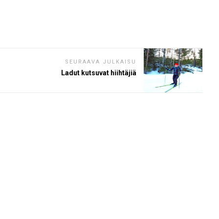
SEURAAVA JULKAISU
Ladut kutsuvat hiihtäjiä