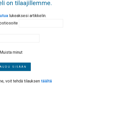
li on tilaajillemme.
autua
lukeaksesi artikkelin.
ostiosoite
Muista minut
me, voit tehdä tilauksen
täältä