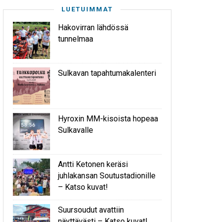
LUETUIMMAT
Hakovirran lähdössä
tunnelmaa
Sulkavan tapahtumakalenteri
Hyroxin MM-kisoista hopeaa
Sulkavalle
Antti Ketonen keräsi
juhlakansan Soutustadionille
– Katso kuvat!
Suursoudut avattiin
näyttävästi – Katso kuvat!