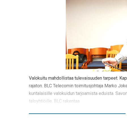
Valokuitu mahdollistaa tulevaisuuden tarpeet. Kap
rajaton. BLC Telecomin toimitusjohtaja Marko Jokela
kuntalaisille valokuidun tarjoamista eduista. Savonli
taloyhtiöille. BLC rakentaa