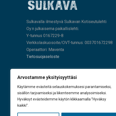
Sulkavalla ilmestyvä Sulkavan Kotiseutulehti
Oy:n julkaisema paikallislehti.
Y-tunnus 0167229-8
Verkkolaskuosoite/OVT-tunnus: 003701672298
Operaattori: Maventa
Tietosuojaseloste
HAE SIVUILTAMME
Arvostamme yksityisyyttäsi
Käytämme evästeitä selauskokemuksesi parantamiseksi,
sisällön tarjoamiseksi ja liikenteemme analysoimiseksi.
Hyväksyt evästeidemme käytön klikkaamalla ”Hyväksy
KÄY TYKKÄÄMÄSSÄ
kaikki”.