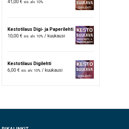
41,00
€
sis. alv. 10%
Kestotilaus Digi- ja Paperilehti
10,00
€
/ kuukausi
sis. alv. 10%
Kestotilaus Digilehti
6,00
€
/ kuukausi
sis. alv. 10%
PIKALINKIT