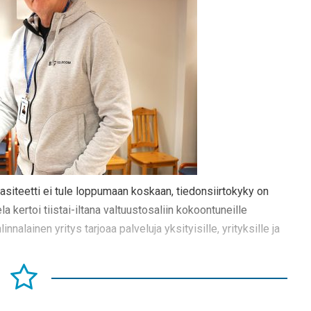
asiteetti ei tule loppumaan koskaan, tiedonsiirtokyky on
 kertoi tiistai-iltana valtuustosaliin kokoontuneille
nnalainen yritys tarjoaa palveluja yksityisille, yrityksille ja