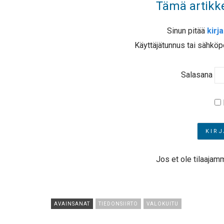
Tämä artikke
Sinun pitää
kirj
Käyttäjätunnus tai sähköp
Salasana
Jos et ole tilaajam
AVAINSANAT
TIEDONSIIRTO
VALOKUITU