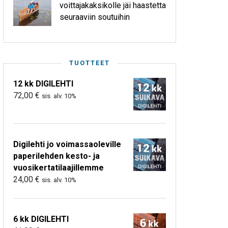
voittajakaksikolle jäi haastetta
seuraaviin soutuihin
TUOTTEET
12 kk DIGILEHTI
72,00
€
sis. alv. 10%
Digilehti jo voimassaoleville
paperilehden kesto- ja
vuosikertatilaajillemme
24,00
€
sis. alv. 10%
6 kk DIGILEHTI