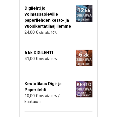
Digilehti jo
voimassaoleville
paperilehden kesto- ja
vuosikertatilaajillemme
24,00
€
sis. alv. 10%
6 kk DIGILEHTI
41,00
€
sis. alv. 10%
Kestotilaus Digi- ja
Paperilehti
10,00
€
/
sis. alv. 10%
kuukausi