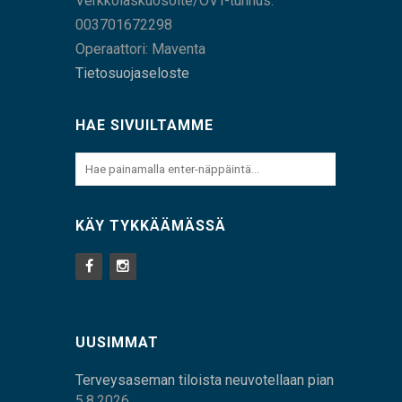
Verkkolaskuosoite/OVT-tunnus:
003701672298
Operaattori: Maventa
Tietosuojaseloste
HAE SIVUILTAMME
KÄY TYKKÄÄMÄSSÄ
UUSIMMAT
Terveysaseman tiloista neuvotellaan pian
5.8.2026