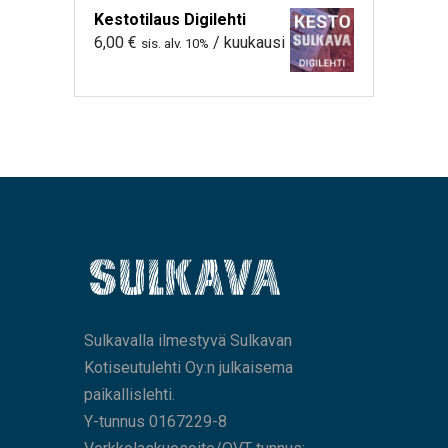
Kestotilaus Digilehti
6,00
€
/ kuukausi
sis. alv. 10%
Sulkavalla ilmestyvä Sulkavan
Kotiseutulehti Oy:n julkaisema
paikallislehti.
Y-tunnus 0167229-8