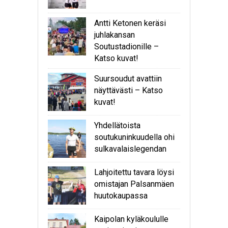
Antti Ketonen keräsi
juhlakansan
Soutustadionille –
Katso kuvat!
Suursoudut avattiin
näyttävästi – Katso
kuvat!
Yhdellätoista
soutukuninkuudella ohi
sulkavalaislegendan
Lahjoitettu tavara löysi
omistajan Palsanmäen
huutokaupassa
Kaipolan kyläkoululle