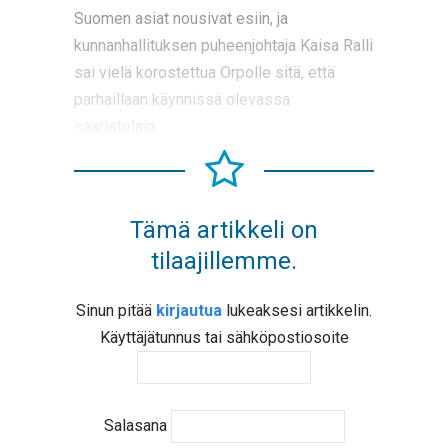
Suomen asiat nousivat esiin, ja
kunnanhallituksen puheenjohtaja Kaisa Ralli
sai vielä korostettua Orpolle sitä, että
parhaillaan käynnissä olevassa
saaristolain
Tämä artikkeli on
tilaajillemme.
Sinun pitää
kirjautua
lukeaksesi artikkelin.
Käyttäjätunnus tai sähköpostiosoite
Salasana