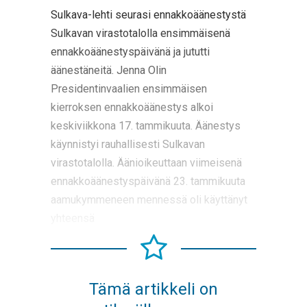
Sulkava-lehti seurasi ennakkoäänestystä
Sulkavan virastotalolla ensimmäisenä
ennakkoäänestyspäivänä ja jututti
äänestäneitä. Jenna Olin
Presidentinvaalien ensimmäisen
kierroksen ennakkoäänestys alkoi
keskiviikkona 17. tammikuuta. Äänestys
käynnistyi rauhallisesti Sulkavan
virastotalolla. Äänioikeuttaan viimeisenä
ennakkoäänestyspäivänä 23. tammikuuta
aamukymmeneen mennessä oli käyttänyt
yhteensä
Tämä artikkeli on