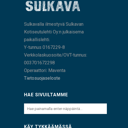
Sulkavalla ilmestyvä Sulkavan
Kotiseutulehti Oy:n julkaisema
paikallislehti.
Y-tunnus 0167229-8
Verkkolaskuosoite/OVT-tunnus:
003701672298
Operaattori: Maventa
Tietosuojaseloste
HAE SIVUILTAMME
KÄY TYKKÄÄMÄSSÄ