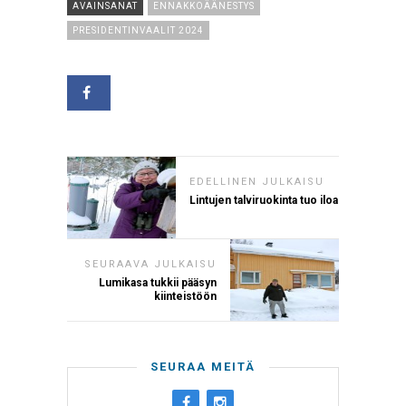
AVAINSANAT
ENNAKKOÄÄNESTYS
PRESIDENTINVAALIT 2024
EDELLINEN JULKAISU
Lintujen talviruokinta tuo iloa
SEURAAVA JULKAISU
Lumikasa tukkii pääsyn
kiinteistöön
SEURAA MEITÄ