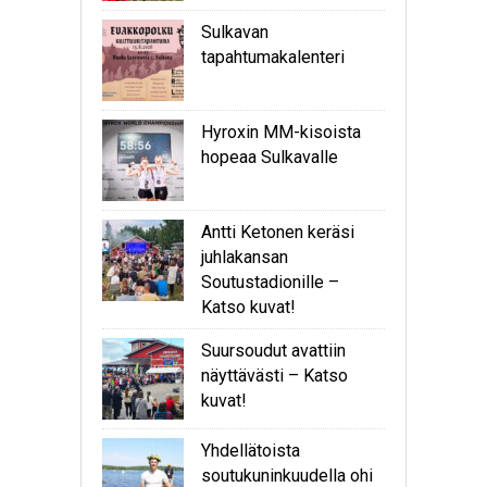
Sulkavan
tapahtumakalenteri
Hyroxin MM-kisoista
hopeaa Sulkavalle
Antti Ketonen keräsi
juhlakansan
Soutustadionille –
Katso kuvat!
Suursoudut avattiin
näyttävästi – Katso
kuvat!
Yhdellätoista
soutukuninkuudella ohi