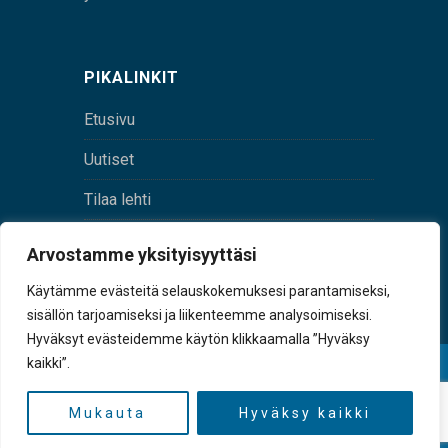
PIKALINKIT
Etusivu
Uutiset
Tilaa lehti
Yhteystiedot
Arvostamme yksityisyyttäsi
Digilehti
Käytämme evästeitä selauskokemuksesi parantamiseksi,
sisällön tarjoamiseksi ja liikenteemme analysoimiseksi.
Hyväksyt evästeidemme käytön klikkaamalla ”Hyväksy
kaikki”.
© Sulkava-lehti • Sulkavan Kotiseutulehti Oy • Y-
tunnus 0167229-8
Mukauta
Hyväksy kaikki
TAKAISIN YLÖS