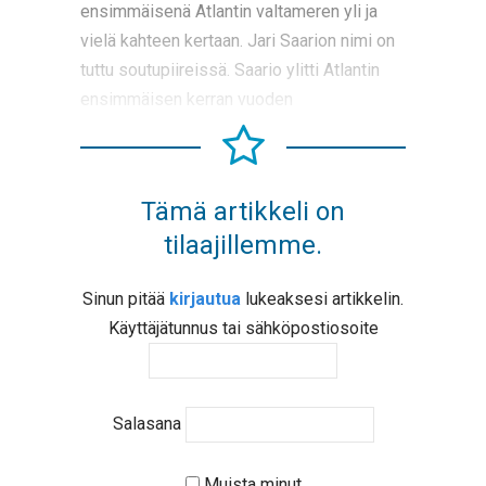
ensimmäisenä Atlantin valtameren yli ja
vielä kahteen kertaan. Jari Saarion nimi on
tuttu soutupiireissä. Saario ylitti Atlantin
ensimmäisen kerran vuoden
Tämä artikkeli on
tilaajillemme.
Sinun pitää
kirjautua
lukeaksesi artikkelin.
Käyttäjätunnus tai sähköpostiosoite
Salasana
Muista minut