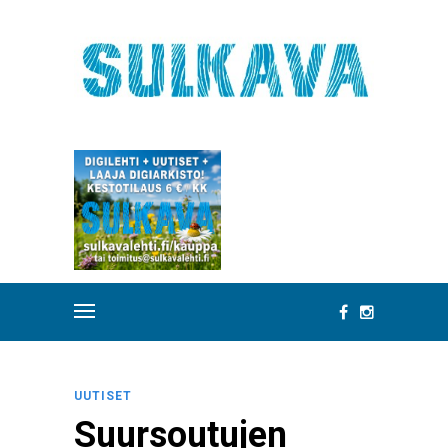
UUTISET
Suursoutujen