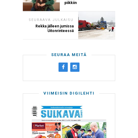
piikkiin
SEURAAVA JULKAISU
Rekka jälleen jumissa
Uitonrinteessä
SEURAA MEITÄ
VIIMEISIN DIGILEHTI